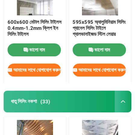
সিলিং এয়ার ডিফিউজার
600x600 মেটাল সিলিং টাইলস
595x595 অ্যালুমিনিয়াম সিলিং
0.4mm-1.2mm ক্লিপ ইন
প্যানেল সিলিং টাইলে
সিলিং অ্যাক্সেস প্যানেল
সিলিং টাইলস
গ্যালভানাইজড স্টিল লেয়ার
ভালো দাম
ভালো দাম
LED সিলিং লাইট
আমাদের সাথে যোগাযোগ করুন
আমাদের সাথে যোগাযোগ করুন
প্লাস্টারবোর্ড জিপসাম বোর্ড
ধাতু সিলিং নকশা
(33)