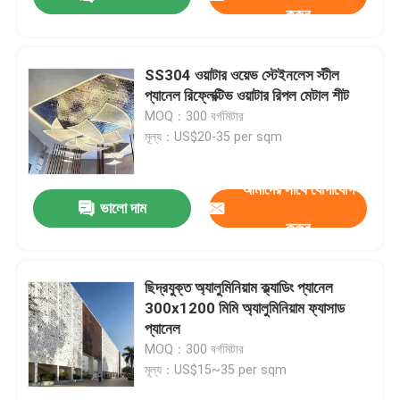
করুন
SS304 ওয়াটার ওয়েভ স্টেইনলেস স্টীল
প্যানেল রিফ্লেক্টিভ ওয়াটার রিপল মেটাল শীট
MOQ：300 বর্গমিটার
মূল্য：US$20-35 per sqm
আমাদের সাথে যোগাযোগ
ভালো দাম
করুন
বাড়ি
ছিদ্রযুক্ত অ্যালুমিনিয়াম ক্ল্যাডিং প্যানেল
300x1200 মিমি অ্যালুমিনিয়াম ফ্যাসাড
প্যানেল
পণ্য
MOQ：300 বর্গমিটার
মূল্য：US$15~35 per sqm
ভিডিও