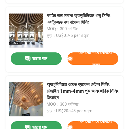
কাঠের দানা নকশা অ্যালুমিনিয়াম ধাতু সিলিং
এক্সট্রুজড বক্স বাফেল সিলিং
MOQ：300 বর্গমিটার
মূল্য：US$0.7-5 per sqm
আমাদের সাথে যোগাযোগ
ভালো দাম
করুন
অ্যালুমিনিয়াম ওয়েভ ব্যাফেল মেটাল সিলিং
ডিজাইন 1mm-4mm পুরু আলংকারিক সিলিং
ডিজাইন
MOQ：300 বর্গমিটার
মূল্য：US$20~45 per sqm
আমাদের সাথে যোগাযোগ
ভালো দাম