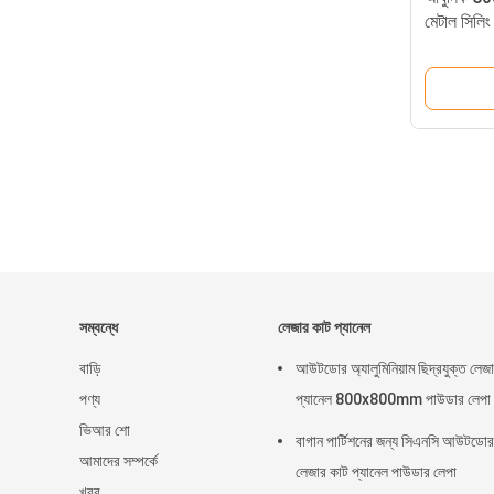
মেটাল সিলিং 
লুকিং
সম্বন্ধে
লেজার কাট প্যানেল
বাড়ি
আউটডোর অ্যালুমিনিয়াম ছিদ্রযুক্ত লেজ
পণ্য
প্যানেল 800x800mm পাউডার লেপা
ভিআর শো
বাগান পার্টিশনের জন্য সিএনসি আউটডোর
আমাদের সম্পর্কে
লেজার কাট প্যানেল পাউডার লেপা
খবর