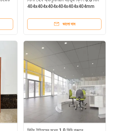
404x404x404x404x404x404mm
ভালো দাম
সিলিং টাইলসের মধ্যে 1.0 মিমি পুরুত্ব