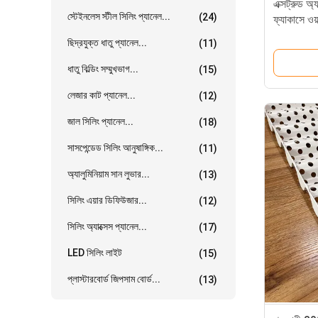
এক্সট্রুড অ্য
স্টেইনলেস স্টীল সিলিং প্যানেল...
(24)
ফ্যাকাসে ওয়
ছিদ্রযুক্ত ধাতু প্যানেল...
(11)
ধাতু বিল্ডিং সম্মুখভাগ...
(15)
লেজার কাট প্যানেল...
(12)
জাল সিলিং প্যানেল...
(18)
সাসপেন্ডেড সিলিং আনুষাঙ্গিক...
(11)
অ্যালুমিনিয়াম সান লুভার...
(13)
সিলিং এয়ার ডিফিউজার...
(12)
সিলিং অ্যাক্সেস প্যানেল...
(17)
LED সিলিং লাইট
(15)
প্লাস্টারবোর্ড জিপসাম বোর্ড...
(13)