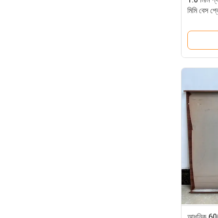
মিমি বেস প্ল
প্লেট
আধুনিক 60