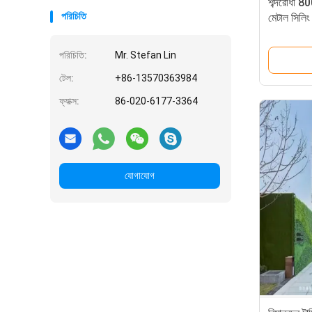
শব্দরোধী 8
পরিচিতি
মেটাল সিলিং
পরিচিতি:
Mr. Stefan Lin
টেল:
+86-13570363984
ফ্যাক্স:
86-020-6177-3364
যোগাযোগ