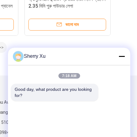
 প্যানেল
2.35 মিমি পুরু পাউডার লেপা
ভালো দাম
>>
Sherry Xu
7:18 AM
Good day, what product are you looking 
আমাদের মেইল ​​করুন
for?
hu Avenue,
uangzhou City,
ড: 510800
3984