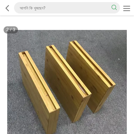
2
/
3