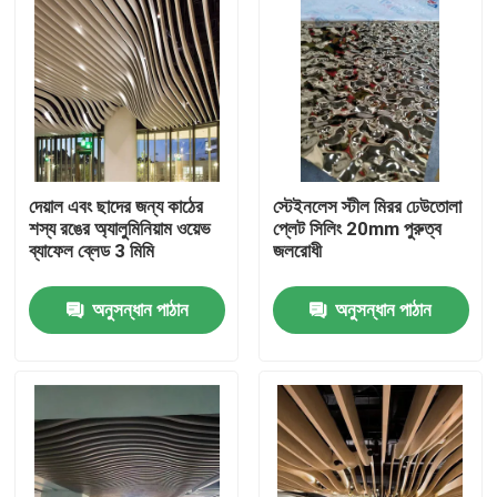
দেয়াল এবং ছাদের জন্য কাঠের
স্টেইনলেস স্টীল মিরর ঢেউতোলা
শস্য রঙের অ্যালুমিনিয়াম ওয়েভ
প্লেট সিলিং 20mm পুরুত্ব
ব্যাফেল ব্লেড 3 মিমি
জলরোধী
অনুসন্ধান পাঠান
অনুসন্ধান পাঠান
বাড়ি
পণ্য
ভিডিও