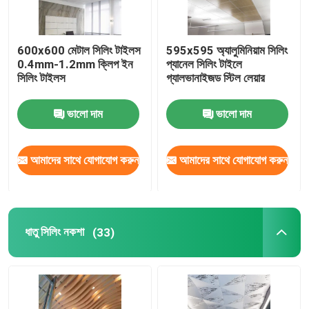
সিলিং এয়ার ডিফিউজার
600x600 মেটাল সিলিং টাইলস
595x595 অ্যালুমিনিয়াম সিলিং
0.4mm-1.2mm ক্লিপ ইন
প্যানেল সিলিং টাইলে
সিলিং অ্যাক্সেস প্যানেল
সিলিং টাইলস
গ্যালভানাইজড স্টিল লেয়ার
ভালো দাম
ভালো দাম
LED সিলিং লাইট
আমাদের সাথে যোগাযোগ করুন
আমাদের সাথে যোগাযোগ করুন
প্লাস্টারবোর্ড জিপসাম বোর্ড
ধাতু সিলিং নকশা
(33)