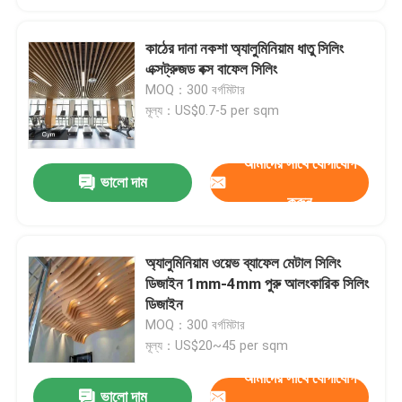
কাঠের দানা নকশা অ্যালুমিনিয়াম ধাতু সিলিং
এক্সট্রুজড বক্স বাফেল সিলিং
MOQ：300 বর্গমিটার
মূল্য：US$0.7-5 per sqm
আমাদের সাথে যোগাযোগ
ভালো দাম
করুন
অ্যালুমিনিয়াম ওয়েভ ব্যাফেল মেটাল সিলিং
ডিজাইন 1mm-4mm পুরু আলংকারিক সিলিং
ডিজাইন
MOQ：300 বর্গমিটার
মূল্য：US$20~45 per sqm
আমাদের সাথে যোগাযোগ
ভালো দাম