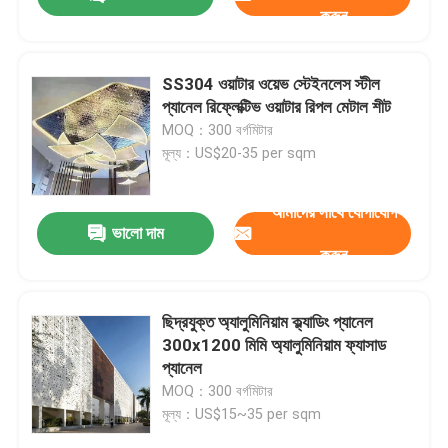
করুন
SS304 ওয়াটার ওয়েভ স্টেইনলেস স্টীল
প্যানেল রিফ্লেক্টিভ ওয়াটার রিপল মেটাল শীট
MOQ：300 বর্গমিটার
মূল্য：US$20-35 per sqm
আমাদের সাথে যোগাযোগ
ভালো দাম
করুন
বাড়ি
ছিদ্রযুক্ত অ্যালুমিনিয়াম ক্ল্যাডিং প্যানেল
300x1200 মিমি অ্যালুমিনিয়াম ফ্যাসাড
প্যানেল
পণ্য
MOQ：300 বর্গমিটার
মূল্য：US$15~35 per sqm
ভিডিও