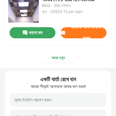
MOQ：300 বর্গমিটার
মূল্য：US$4.5-15 per sqm
অ্যালুমিনিয়াম মেটাল সিলিং
আমাদের সাথে যোগাযোগ
মেটাল সিলিং টাইলস
ভালো দাম
করুন
ধাতু সিলিং নকশা
আরো দেখুন
অ্যালুমিনিয়াম ক্ল্যাডিং প্যানেল
একটি বার্তা রেখে যান
কম্পোজিট স্যান্ডউইচ প্যানেল
আমরা শীঘ্রই আপনাকে আবার কল করব!
ঢেউতোলা ধাতু সিলিং
অ্যাকোস্টিক সাউন্ডপ্রুফ সিলিং