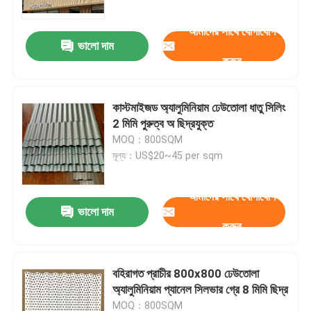
আমাদের সাথে যোগাযোগ
ভালো দাম
করুন
কাস্টমাইজড অ্যালুমিনিয়াম ঢেউতোলা ধাতু সিলিং
2 মিমি পুরুত্ব অ ছিদ্রযুক্ত
MOQ：800SQM
মূল্য：US$20~45 per sqm
আমাদের সাথে যোগাযোগ
ভালো দাম
বাড়ি
করুন
পণ্য
বহিরাগত প্রাচীর 800x800 ঢেউতোলা
অ্যালুমিনিয়াম প্যানেল সিলভার গ্রে 8 মিমি ছিদ্র
ভিডিও
MOQ：800SQM