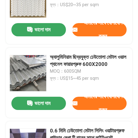
মূল্য：US$20~35 per sqm
আমাদের সম্পর্কে
আমাদের সাথে যোগাযোগ
ভালো দাম
করুন
কারখানা ভ্রমণ
মান নিয়ন্ত্রণ
অ্যালুমিনিয়াম ছিদ্রযুক্ত ঢেউতোলা মেটাল ওয়াল
প্যানেল ফায়ারপ্রুফ 600X2000
MOQ：600SQM
আমাদের সাথে যোগাযোগ করুন
মূল্য：US$15~45 per sqm
খবর
আমাদের সাথে যোগাযোগ
ভালো দাম
করুন
মামলা
0.6 মিমি ঢেউতোলা মেটাল সিলিং ওয়াটারপ্রুফ
একটি উদ্ধৃতি অনুরোধ
পাউডার লেপা টি বারের সাথে লাইটওয়েট