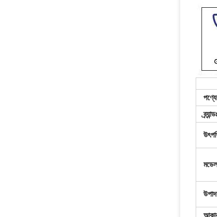
পণ্যে
ব্র্যান্ড
উৎপত
মডেল
উপাদ
আকা