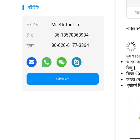
পরিচিতি
বিশ
পরিচিতি:
Mr. Stefan Lin
পণ্যের বর্
টেল:
+86-13570363984
ফ্যাক্স:
86-020-6177-3364
ফ্যাশন লে
আমরা অভ্
কিছু।
স্ক্রিন 
যোগাযোগ
অথবা ফো
প্যাটার্