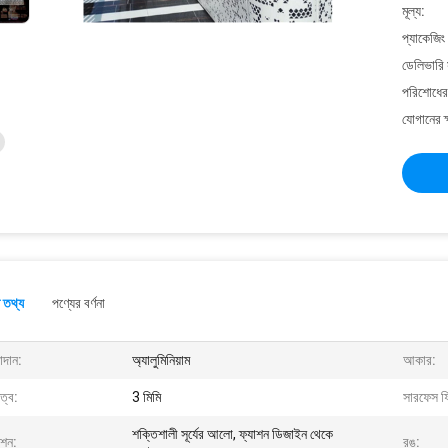
মূল্য:
প্যাকেজিং
ডেলিভারি 
পরিশোধের 
যোগানের ক
 তথ্য
পণ্যের বর্ণনা
াদান:
অ্যালুমিনিয়াম
আকার:
ুত্ব:
3 মিমি
সারফেস ফ
শক্তিশালী সূর্যের আলো, ফ্যাশন ডিজাইন থেকে
ংশন:
রঙ: