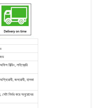
জড
ইজড
ফিস বিল্ডিং, লাইব্রেরি
 অগ্নিরোধী, জলরোধী, হালকা
 সেটা নির্ভর করে অনুরোধের