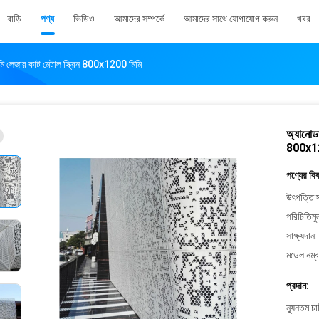
বাড়ি
পণ্য
ভিডিও
আমাদের সম্পর্কে
আমাদের সাথে যোগাযোগ করুন
খবর
মি লেজার কাট মেটাল স্ক্রিন 800x1200 মিমি
অ্যানোডা
800x12
পণ্যের বি
উৎপত্তি স
পরিচিতিমু
সাক্ষ্যদান:
মডেল নম্ব
প্রদান:
ন্যূনতম চ