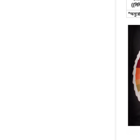
((মিম
*অনুরো