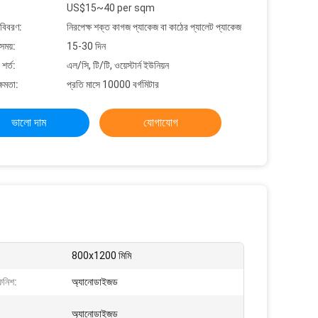
US$15~40 per sqm
 বিবরণ:
নিরপেক্ষ শক্ত কাগজ প্যাকেজ বা কাঠের প্যালেট প্যাকেজ
সময়:
15-30 দিন
শর্ত:
এল/সি, টি/টি, ওয়েস্টার্ন ইউনিয়ন
্ষমতা:
প্রতি মাসে 10000 বর্গমিটার
ভালো দাম
যোগাযোগ
800x1200 মিমি
িনিশ:
অ্যানোডাইজড
অ্যানোডাইজড