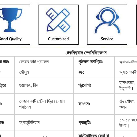
টেকনিক্যাল স্পেসিফিকেশন
লেজার কাট প্যানেল
র নামঃ
পৃষ্ঠতল সমাপ্তিঃ
অ্যানোডাই
অ্যানোডা
ঃ
মৌসুম
রঙ:
হাসপাতাল, অ
্তিঃ
গুয়াংডং, চীন
প্রয়োগঃ
ইত্যাদি।
লেজার কাট মেটাল স্ক্রিন দেয়াল
শব্দ শোষণ,
ঃ
ফাংশনঃ
প্যানেল
ওজন
১০-১৫ বছর,
ানঃ
অ্যালুমিনিয়াম
গ্যারান্টিঃ
উপর।
র
কাস্টমাইজড (হ্যাঁ বা