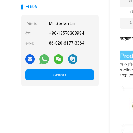
রঙ
পরিচিতি
সাই
বিশ
পরিচিতি:
Mr. Stefan Lin
টেল:
+86-13570363984
পণ্যের বর্
ফ্যাক্স:
86-020-6177-3364
অ্যালুমি
রক্ষণাবে
যোগাযোগ
পারে, দে