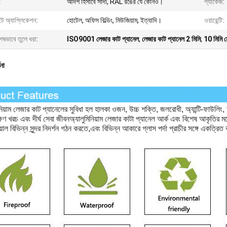
:
আদর্শ হিসাবে সাদা, RAL রঙের যে কোনও।
প্যাকেজ:
ট অ্যাপ্লিকেশন:
হোটেল, অফিস বিল্ডিং, মিউজিয়াম, ইত্যাদি।
ওয়ারেন্টি:
েষভাবে তুলে ধরা:
ISO9001 লেজার কাট প্যানেল
,
লেজার কাট প্যানেল 2 মিমি
,
10 মিমি মে
ণনা
নিয়াম লেজার কাট প্যানেলের সুবিধা হল হালকা ওজন, উচ্চ শক্তি, জলরোধী, অ্যান্টি-ফাউলিং, 
ক্ষণ খরচ এবং দীর্ঘ সেবা জীবনঅ্যালুমিনিয়াম লেজার কাটা প্যানেল আর্ক এবং বিশেষ আকৃতির মধ্
য়াল বিভিন্ন সুন্দর নিদর্শন গঠন করতে,এবং বিভিন্ন আকারে গ্লাস পর্দা প্রাচীর সঙ্গে একত্রি