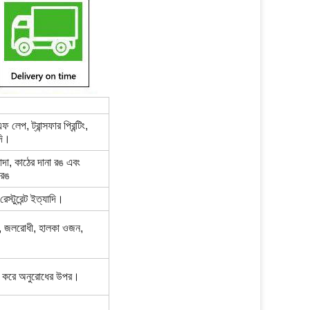
েপ, ট্রান্সফার প্রিন্টিং,
দি।
 সাদা, কাঠের দানা রঙ এবং
রঙ
েস্টুরেন্ট ইত্যাদি।
ী, জলরোধী, হালকা ওজন,
ভর করে অনুরোধের উপর।