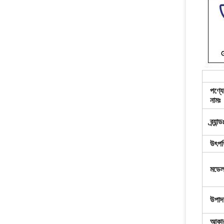
পণ্যে
নামঃ
ব্র্যান্ড
উৎপত
মডেল
উপাদ
আকা