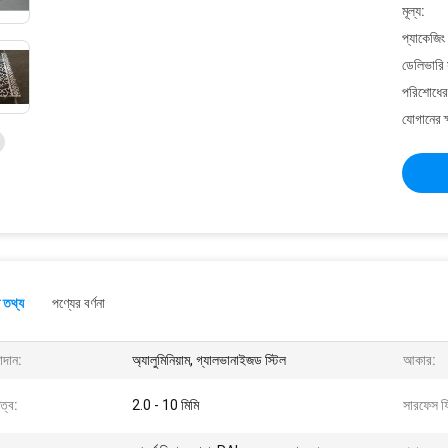
মূল্য:
প্যাকেজিং
ডেলিভারি 
পরিশোধের 
যোগানের ক
 তথ্য
পণ্যের বর্ণনা
াদান:
অ্যালুমিনিয়াম, গ্যালভানাইজড স্টিল
আকার:
ুত্ব:
2.0 - 10 মিমি
সারফেস ফ