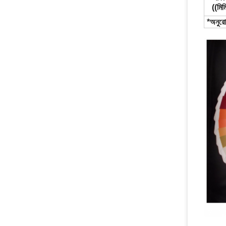
((মিম
*অনুরো