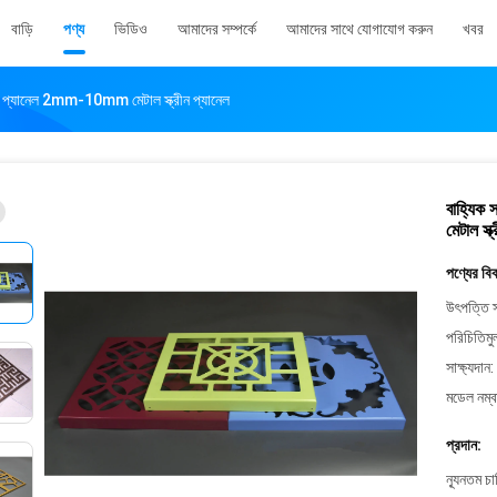
বাড়ি
পণ্য
ভিডিও
আমাদের সম্পর্কে
আমাদের সাথে যোগাযোগ করুন
খবর
 প্যানেল 2mm-10mm মেটাল স্ক্রীন প্যানেল
বাহ্যি
মেটাল স্ক
পণ্যের বি
উৎপত্তি স
পরিচিতিমু
সাক্ষ্যদান:
মডেল নম্ব
প্রদান:
ন্যূনতম চ