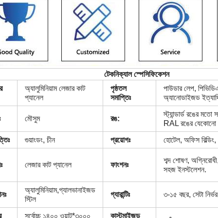
টেকনিক্যাল স্পেসিফিকেশন
র
অ্যালুমিনিয়াম লেজার কাট
পৃষ্ঠতল
পাউডার লেপ, পিভিডিএফ ল
প্যানেল
সমাপ্তিঃ
অ্যানোডাইজড ইত্যা
স্ট্যান্ডার্ড রঙের মতো
ঃ
মৌসুম
রঙ:
RAL রঙের যেকোনো 
্তিঃ
গুয়াংডং, চীন
প্রয়োগঃ
হোটেল, অফিস বিল্ডিং, র
শব্দ শোষণ, অগ্নিরোধ
ঃ
লেজার কাট প্যানেল
ফাংশনঃ
সহজ ইনস্টলেশন.
অ্যালুমিনিয়াম,গ্যালভানাইজড
ানঃ
গ্যারান্টিঃ
৩-১৫ বছর, সেটা নির্
স্টিল
র
সর্বোচ্চ ১৪০০ ওয়াট*৩০০০
কাস্টমাইজড