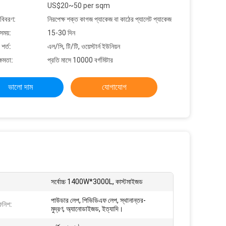
US$20~50 per sqm
 বিবরণ:
নিরপেক্ষ শক্ত কাগজ প্যাকেজ বা কাঠের প্যালেট প্যাকেজ
সময়:
15-30 দিন
শর্ত:
এল/সি, টি/টি, ওয়েস্টার্ন ইউনিয়ন
্ষমতা:
প্রতি মাসে 10000 বর্গমিটার
ভালো দাম
যোগাযোগ
সর্বোচ্চ 1400W*3000L, কাস্টমাইজড
পাউডার লেপ, পিভিডিএফ লেপ, স্থানান্তর-
িনিশ:
মুদ্রণ, অ্যানোডাইজড, ইত্যাদি।