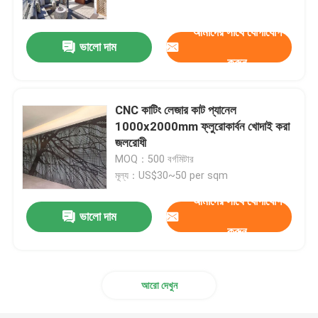
আমাদের সাথে যোগাযোগ
ভালো দাম
করুন
CNC কাটিং লেজার কাট প্যানেল
1000x2000mm ফ্লুরোকার্বন খোদাই করা
জলরোধী
MOQ：500 বর্গমিটার
মূল্য：US$30~50 per sqm
আমাদের সাথে যোগাযোগ
ভালো দাম
বাড়ি
করুন
পণ্য
আরো দেখুন
ভিডিও