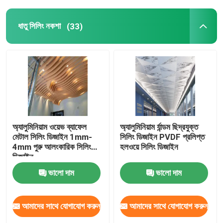
সিলিং এয়ার ডিফিউজার
ধাতু সিলিং নকশা
(33)
সিলিং অ্যাক্সেস প্যানেল
LED সিলিং লাইট
প্লাস্টারবোর্ড জিপসাম বোর্ড
অ্যালুমিনিয়াম ওয়েভ ব্যাফেল
অ্যালুমিনিয়াম র্যান্ডম ছিদ্রযুক্ত
মেটাল সিলিং ডিজাইন 1mm-
সিলিং ডিজাইন PVDF প্রলিপ্ত
4mm পুরু আলংকারিক সিলিং
হলওয়ে সিলিং ডিজাইন
ডিজাইন
ভালো দাম
ভালো দাম
আমাদের সাথে যোগাযোগ করুন
আমাদের সাথে যোগাযোগ করুন