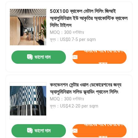
50X100 ব্যাফেল মেটাল সিলিং জিআই
সিলিং এয়ার ডিফিউজার
অ্যালুমিনিয়াম ইউ আকৃতির অ্যাকোস্টিক ব্যাফেল
সিলিং টাইলস
সিলিং অ্যাক্সেস প্যানেল
MOQ：300 বর্গমিটার
মূল্য：US$0.7-5 per sqm
আমাদের সাথে যোগাযোগ
LED সিলিং লাইট
ভালো দাম
করুন
প্লাস্টারবোর্ড জিপসাম বোর্ড
কনভেনশন সেন্টার ওয়াল ডেকোরেশনের জন্য
একটি বার্তা রেখে যান
অ্যালুমিনিয়াম সলিড ক্ল্যাডিং প্যানেল সিলিং
আমরা শীঘ্রই আপনাকে আবার কল করব!
MOQ：300 বর্গমিটার
মূল্য：US$4.2-20 per sqm
আমাদের সাথে যোগাযোগ
ভালো দাম
করুন