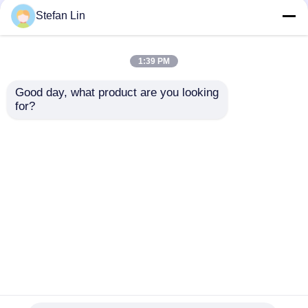
1000x1000 ঢেউতোলা সিলিং
600X600 ঢেউতোলা ধাতব
Stefan Lin
প্যানেল 8mm পুরু পাউডার
সিলিং টাইলস 6 মিমি শব্দ
আবরণ ঢেউতোলা অ্যালুমিনিয়াম
শোষণকারী সিলিং প্যানেল
সিলিং
1:39 PM
ভালো দাম
ভালো দাম
Good day, what product are you looking 
for?
আমাদের সাথে যোগাযোগ করুন
আমাদের সাথে যোগাযোগ করুন
আরো দেখুন
বাড়ি
আমাদের সম্পর্কে
আমাদের সাথে যোগাযোগ করুন
Desktop Site
সাইট ম্যাপ
Privacy Policy
গুণ
অ্যালুমিনিয়াম মেটাল সিলিং
চীন কারখানা.Copyright © 2026