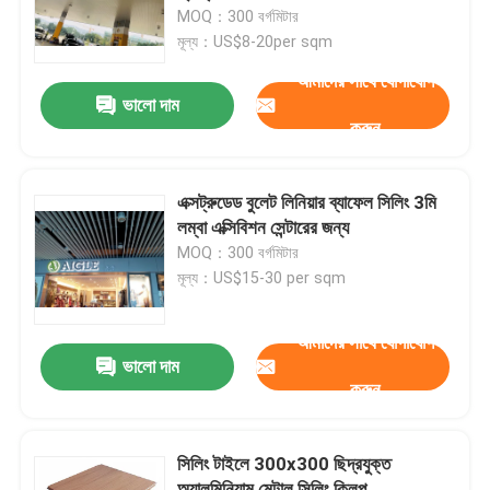
MOQ：300 বর্গমিটার
মূল্য：US$8-20per sqm
আমাদের সম্পর্কে
আমাদের সাথে যোগাযোগ
ভালো দাম
করুন
কারখানা ভ্রমণ
মান নিয়ন্ত্রণ
এক্সট্রুডেড বুলেট লিনিয়ার ব্যাফেল সিলিং 3মি
লম্বা এক্সিবিশন সেন্টারের জন্য
MOQ：300 বর্গমিটার
আমাদের সাথে যোগাযোগ করুন
মূল্য：US$15-30 per sqm
খবর
আমাদের সাথে যোগাযোগ
ভালো দাম
করুন
মামলা
সিলিং টাইলে 300x300 ছিদ্রযুক্ত
একটি উদ্ধৃতি অনুরোধ
অ্যালুমিনিয়াম মেটাল সিলিং ক্লিপ