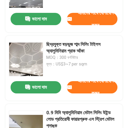
আমাদের সাথে যোগাযোগ
ভালো দাম
করুন
ছিদ্রযুক্ত ষড়ভুজ শাব্দ সিলিং টাইলস
অ্যালুমিনিয়াম প্রাক আঁকা
MOQ：300 বর্গমিটার
মূল্য：US$3~7 per sqm
আমাদের সাথে যোগাযোগ
ভালো দাম
বাড়ি
করুন
পণ্য
0.9 মিমি অ্যালুমিনিয়াম মেটাল সিলিং উইন্ড
লোড প্রতিরোধী ফায়ারপ্রুফ এস স্ট্রিপ মেটাল
প্লাঙ্ক
ভিডিও