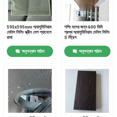
595x595mm অ্যালুমিনিয়াম
শপিং মলের জন্য 600 মিমি
মেটাল সিলিং স্ক্রীন মেশ প্যানেলে
প্রস্থ অ্যালুমিনিয়াম মেটাল সিলিং
রাখা
S স্ট্রিপ
অনুসন্ধান পাঠান
অনুসন্ধান পাঠান
বাড়ি
পণ্য
ভিডিও