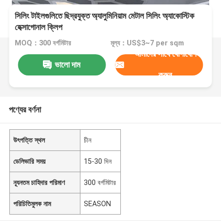
সিলিং টাইলগুলিতে ছিদ্রযুক্ত অ্যালুমিনিয়াম মেটাল সিলিং অ্যাকোস্টিক
হেক্সাগোনাল ক্লিপ
MOQ：300 বর্গমিটার
মূল্য：US$3~7 per sqm
আমাদের সাথে যোগাযোগ
ভালো দাম
করুন
পণ্যের বর্ণনা
উৎপত্তি স্থল
চীন
ডেলিভারি সময়
15-30 দিন
ন্যূনতম চাহিদার পরিমাণ
300 বর্গমিটার
পরিচিতিমুলক নাম
SEASON