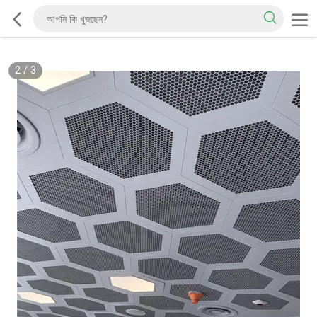
2
/
3