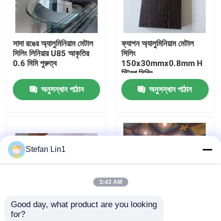
আমাদের সম্পর্কে
সাদা রঙের অ্যালুমিনিয়াম মেটাল
ফ্যাশন অ্যালুমিনিয়াম মেটাল
সিলিং লিনিয়ার U85 আকৃতির
সিলিং
কারখানা ভ্রমণ
0.6 মিমি পুরুত্ব
150x30mmx0.8mm H
স্ট্রিপ সিলিং
অনুসন্ধান পাঠান
অনুসন্ধান পাঠান
মান নিয়ন্ত্রণ
আমাদের সাথে যোগাযোগ করুন
Stefan Lin1
খবর
3:43 AM
মামলা
Good day, what product are you looking 
for?
একটি উদ্ধৃতি অনুরোধ
কাস্টমাইজযোগ্য অ্যালুমিনিয়াম
তাপ স্থানান্তর স্কয়ার