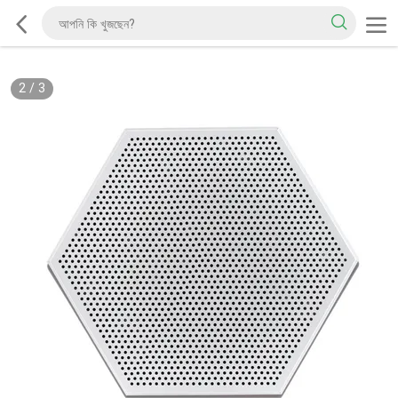
2
/
3