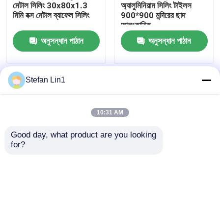
মেটাল সিলিং 30x80x1.3
অ্যালুমিনিয়াম সিলিং টাইলস
মিমি বক্স মেটাল ব্যাফেল সিলিং
900*900 মন্দিরের ছাদ
আলংকারিক
অ্যালুমিনিয়াম মেটাল সিলিং
অনুসন্ধান পাঠান
অনুসন্ধান পাঠান
মেটাল সিলিং টাইলস
Stefan Lin1
বাড়ি
আমাদের সম্পর্কে
আমাদের সাথে যোগাযোগ করুন
Desktop Site
ধাতু সিলিং নকশা
সাইট ম্যাপ
Privacy Policy
10:31 AM
অ্যালুমিনিয়াম ক্ল্যাডিং প্যানেল
Good day, what product are you looking 
গুণ
অ্যালুমিনিয়াম মেটাল সিলিং
চীন কারখানা.Copyright © 2026
for?
Guangzhou Season Decoration Materials Co.,
কম্পোজিট স্যান্ডউইচ প্যানেল
Ltd.. All Rights Reserved.
ঢেউতোলা ধাতু সিলিং
অ্যাকোস্টিক সাউন্ডপ্রুফ সিলিং