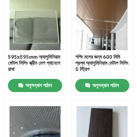
595x595mm অ্যালুমিনিয়াম
শপিং মলের জন্য 600 মিমি
মেটাল সিলিং স্ক্রীন মেশ প্যানেলে
প্রস্থ অ্যালুমিনিয়াম মেটাল সিলিং
রাখা
S স্ট্রিপ
অনুসন্ধান পাঠান
অনুসন্ধান পাঠান
বাড়ি
পণ্য
ভিডিও