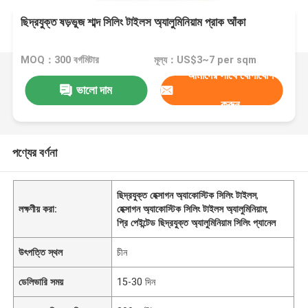
ছিদ্রযুক্ত ষড়ভুজ শাব্দ সিলিং টাইলস অ্যালুমিনিয়াম প্রাক আঁকা
MOQ：300 বর্গমিটার
মূল্য：US$3~7 per sqm
আমাদের সাথে যোগাযোগ
ভালো দাম
করুন
পণ্যের বর্ণনা
ছিদ্রযুক্ত হেক্সাগন অ্যাকোস্টিক সিলিং টাইলস
,
লক্ষণীয় করা:
হেক্সাগন অ্যাকোস্টিক সিলিং টাইলস অ্যালুমিনিয়াম
,
প্রি পেইন্টেড ছিদ্রযুক্ত অ্যালুমিনিয়াম সিলিং প্যানেল
উৎপত্তি স্থল
চীন
ডেলিভারি সময়
15-30 দিন