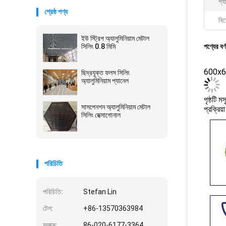
প্য
শ্রেষ্ঠ পণ্য
বিশ
ইউ স্ট্রিপ অ্যালুমিনিয়াম মেটাল
সিলিং 0.8 মিমি
পণ্যের বর্
600x600
ছিদ্রযুক্ত ফলস সিলিং
অ্যালুমিনিয়াম প্যানেল
পৃষ্ঠটি 
সাসপেনশন অ্যালুমিনিয়াম মেটাল
প্রক্রিয
সিলিং হেক্সাগোনাল
পরিচিতি
পরিচিতি:
Stefan Lin
টেল:
+86-13570363984
ফ্যাক্স:
86-020-6177-3364