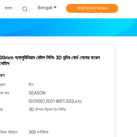
Bengali
মামলা
উদ্ধৃতির জন্য আবেদন
mm অ্যালুমিনিয়াম মেটাল সিলিং 3D মন্দির বোর্ড সোনার ফয়েল
 লোটাস
বরণ:
্থল:
চীন
লক নাম:
SEASON
ISO9001,ISO14001,SGS,etc.
ার:
3D টেম্পল ক্লিপ-ইন সিলিং
াহিদার পরিমাণ:
300 বর্গমিটার