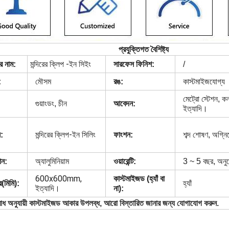
প্রযুক্তিগত বৈশিষ্ট্য
মন্দিরের ক্লিপ -ইন সিইং
র নাম:
সারফেস ফিনিশ:
/
কাস্টমাইজযোগ্য
:
মৌসম
রঙ:
মেট্রো স্টেশন, ক
গুয়াংডং, চীন
আবেদন:
ইত্যাদি।
মন্দিরের ক্লিপ-ইন সিলিং
:
ফাংশন:
শব্দ শোষণ, অগ্ন
ান:
অ্যালুমিনিয়াম
ওয়ারেন্টি:
3 ~ 5 বছর, অনুর
600x600mm,
কাস্টমাইজড (হ্যাঁ বা
(মিমি):
হ্যাঁ
ইত্যাদি।
না):
োধ অনুযায়ী কাস্টমাইজড আকার উপলব্ধ, আরো বিস্তারিত জানার জন্য যোগাযোগ করুন.