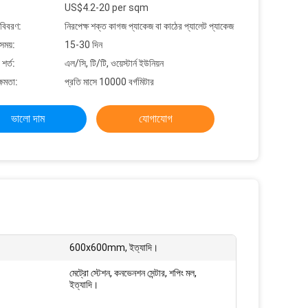
US$4.2-20 per sqm
 বিবরণ:
নিরপেক্ষ শক্ত কাগজ প্যাকেজ বা কাঠের প্যালেট প্যাকেজ
সময়:
15-30 দিন
শর্ত:
এল/সি, টি/টি, ওয়েস্টার্ন ইউনিয়ন
্ষমতা:
প্রতি মাসে 10000 বর্গমিটার
ভালো দাম
যোগাযোগ
600x600mm, ইত্যাদি।
মেট্রো স্টেশন, কনভেনশন সেন্টার, শপিং মল,
ইত্যাদি।