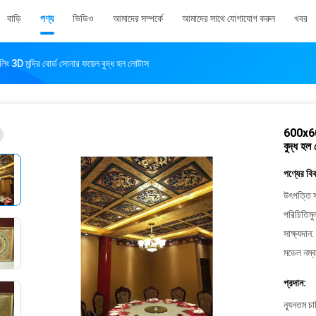
বাড়ি
পণ্য
ভিডিও
আমাদের সম্পর্কে
আমাদের সাথে যোগাযোগ করুন
খবর
 3D মন্দির বোর্ড সোনার ফয়েল বুদ্ধ হল লোটাস
600x600
বুদ্ধ হল
পণ্যের বি
উৎপত্তি স
পরিচিতিমু
সাক্ষ্যদান:
মডেল নম্ব
প্রদান:
ন্যূনতম চ