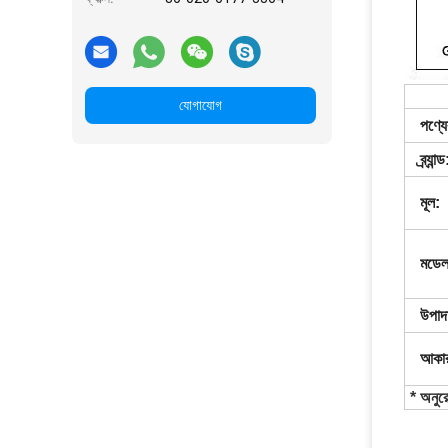
যোগাযোগ
পণ্যে
ব্র্যান্ড
মূল:
মডেল
উপাদ
আকার
* অনুর