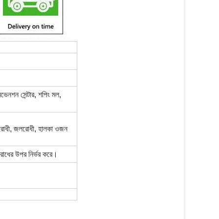
নভেনশন সেন্টার, শপিং মল,
িরোধী, জলরোধী, হালকা ওজন
োধের উপর নির্ভর করে।