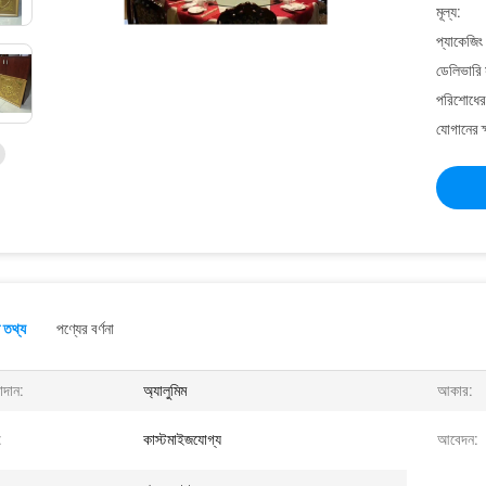
মূল্য:
প্যাকেজিং
ডেলিভারি 
পরিশোধের 
যোগানের ক
 তথ্য
পণ্যের বর্ণনা
াদান:
অ্যালুমিম
আকার:
:
কাস্টমাইজযোগ্য
আবেদন: