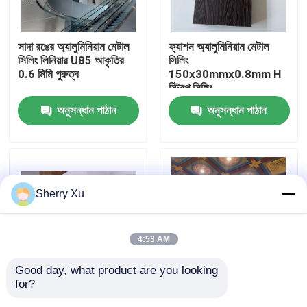
আমাদের সম্পর্কে
সাদা রঙের অ্যালুমিনিয়াম মেটাল
ফ্যাশন অ্যালুমিনিয়াম মেটাল
সিলিং লিনিয়ার U85 আকৃতির
সিলিং
0.6 মিমি পুরুত্ব
150x30mmx0.8mm H
কারখানা ভ্রমণ
স্ট্রিপ সিলিং
অনুসন্ধান পাঠান
অনুসন্ধান পাঠান
মান নিয়ন্ত্রণ
আমাদের সাথে যোগাযোগ করুন
Sherry Xu
খবর
4:53 AM
মামলা
Good day, what product are you looking 
for?
কাস্টমাইজযোগ্য অ্যালুমিনিয়াম
তাপ স্থানান্তর স্কয়ার
একটি উদ্ধৃতি অনুরোধ
মেটাল সিলিং 30x80x1.3
অ্যালুমিনিয়াম সিলিং টাইলস