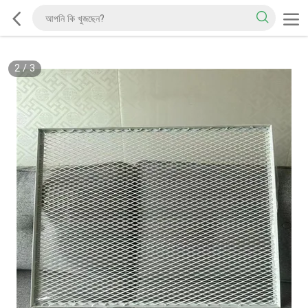
2
/
3