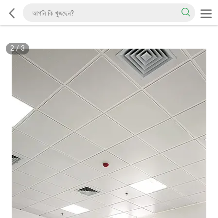
2
/
3