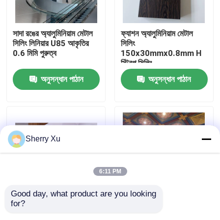
আমাদের সম্পর্কে
সাদা রঙের অ্যালুমিনিয়াম মেটাল
ফ্যাশন অ্যালুমিনিয়াম মেটাল
সিলিং লিনিয়ার U85 আকৃতির
সিলিং
0.6 মিমি পুরুত্ব
150x30mmx0.8mm H
কারখানা ভ্রমণ
স্ট্রিপ সিলিং
অনুসন্ধান পাঠান
অনুসন্ধান পাঠান
মান নিয়ন্ত্রণ
আমাদের সাথে যোগাযোগ করুন
Sherry Xu
খবর
6:11 PM
মামলা
Good day, what product are you looking 
for?
কাস্টমাইজযোগ্য অ্যালুমিনিয়াম
তাপ স্থানান্তর স্কয়ার
একটি উদ্ধৃতি অনুরোধ
মেটাল সিলিং 30x80x1.3
অ্যালুমিনিয়াম সিলিং টাইলস