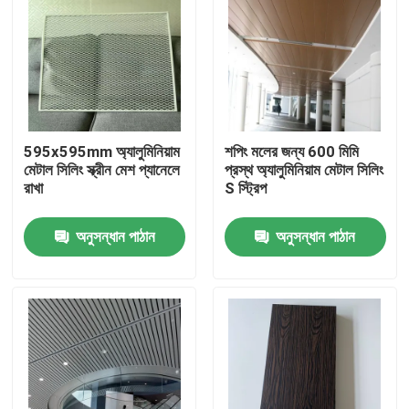
595x595mm অ্যালুমিনিয়াম
শপিং মলের জন্য 600 মিমি
মেটাল সিলিং স্ক্রীন মেশ প্যানেলে
প্রস্থ অ্যালুমিনিয়াম মেটাল সিলিং
রাখা
S স্ট্রিপ
অনুসন্ধান পাঠান
অনুসন্ধান পাঠান
বাড়ি
পণ্য
ভিডিও