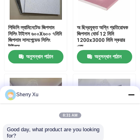
আমাদের সম্পর্কে
পিভিসি ল্যামিনেটেড জিপসাম
অ ছিদ্রযুক্ত অগ্নি প্রতিরোধক
সিলিং টাইলস ৬০০X৬০০ ৭মিমি
জিপসাম বোর্ড 12 মিমি
কারখানা ভ্রমণ
জিপসাম সাসপেন্ডেড সিলিং
1200x3000 মিমি স্কয়ার
টাইলস
এজ
অনুসন্ধান পাঠান
অনুসন্ধান পাঠান
মান নিয়ন্ত্রণ
আমাদের সাথে যোগাযোগ করুন
Sherry Xu
খবর
8:31 AM
মামলা
Good day, what product are you looking 
for?
একটি উদ্ধৃতি অনুরোধ
হালকা ওজনের উচ্চ শক্তি
600X600 7 মিমি জিপসাম