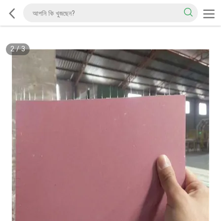
2
/
3