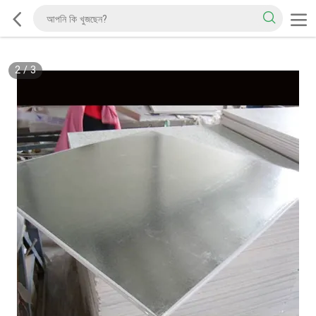
2
/
3