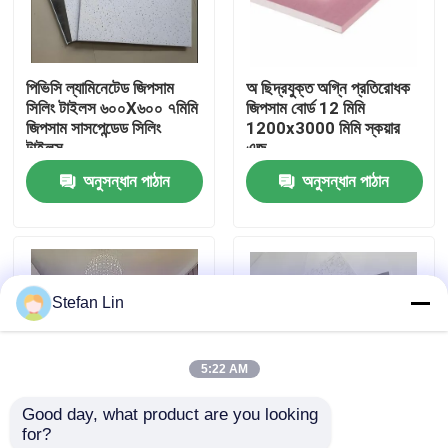
আমাদের সম্পর্কে
পিভিসি ল্যামিনেটেড জিপসাম
অ ছিদ্রযুক্ত অগ্নি প্রতিরোধক
সিলিং টাইলস ৬০০X৬০০ ৭মিমি
জিপসাম বোর্ড 12 মিমি
কারখানা ভ্রমণ
জিপসাম সাসপেন্ডেড সিলিং
1200x3000 মিমি স্কয়ার
টাইলস
এজ
অনুসন্ধান পাঠান
অনুসন্ধান পাঠান
মান নিয়ন্ত্রণ
আমাদের সাথে যোগাযোগ করুন
Stefan Lin
খবর
5:22 AM
মামলা
Good day, what product are you looking 
for?
একটি উদ্ধৃতি অনুরোধ
হালকা ওজনের উচ্চ শক্তি
600X600 7 মিমি জিপসাম