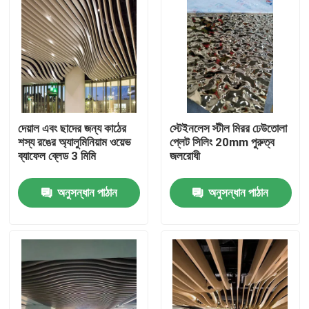
দেয়াল এবং ছাদের জন্য কাঠের
স্টেইনলেস স্টীল মিরর ঢেউতোলা
শস্য রঙের অ্যালুমিনিয়াম ওয়েভ
প্লেট সিলিং 20mm পুরুত্ব
ব্যাফেল ব্লেড 3 মিমি
জলরোধী
অনুসন্ধান পাঠান
অনুসন্ধান পাঠান
বাড়ি
পণ্য
ভিডিও