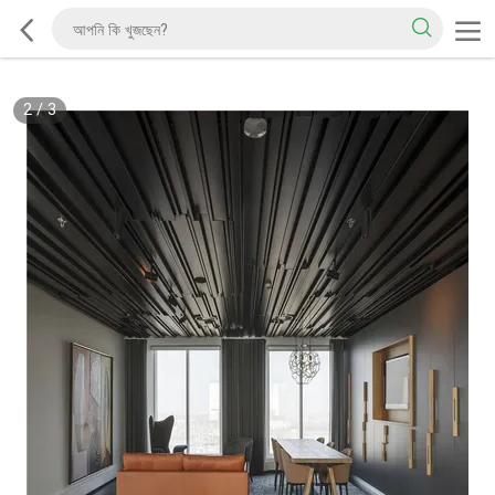
2
/
3