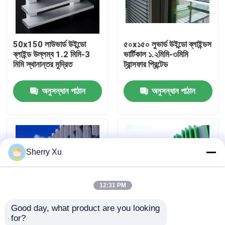
আমাদের সম্পর্কে
50x150 লাউভার্ড উইন্ডো
৫০x১৫০ লুভার্ড উইন্ডো ব্লাইন্ডস
ব্লাইন্ড উল্লম্ব 1.2 মিমি-3
ভার্টিকাল ১.২মিমি-৩মিমি
কারখানা ভ্রমণ
মিমি স্থানান্তর মুদ্রিত
ট্রান্সফার প্রিন্টেড
অনুসন্ধান পাঠান
অনুসন্ধান পাঠান
মান নিয়ন্ত্রণ
আমাদের সাথে যোগাযোগ করুন
Sherry Xu
খবর
12:31 PM
মামলা
Good day, what product are you looking 
for?
একটি উদ্ধৃতি অনুরোধ
অ্যারোফয়েল আকৃতির বাহ্যিক
বক্স ব্যাফেল ওয়াল কার্টেন