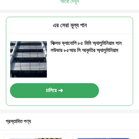
আরো দেখুন
এর সেরা মূল্য পান
ফিক্সড ক্যানোপি ৮৫ মিমি অ্যালুমিনিয়াম সান
লউভার ৮৫আর সি আকৃতির অ্যালুমিনিয়াম
চালিয়ে
প্রস্তাবিত পণ্য