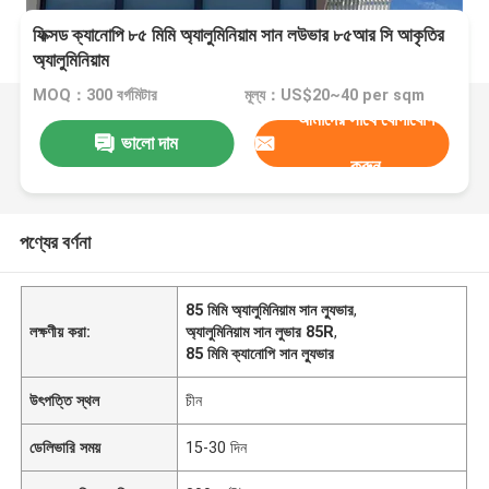
ফিক্সড ক্যানোপি ৮৫ মিমি অ্যালুমিনিয়াম সান লউভার ৮৫আর সি আকৃতির
অ্যালুমিনিয়াম
MOQ：300 বর্গমিটার
মূল্য：US$20~40 per sqm
আমাদের সাথে যোগাযোগ
ভালো দাম
করুন
পণ্যের বর্ণনা
85 মিমি অ্যালুমিনিয়াম সান ল্যুভার
,
লক্ষণীয় করা:
অ্যালুমিনিয়াম সান লুভার 85R
,
85 মিমি ক্যানোপি সান ল্যুভার
উৎপত্তি স্থল
চীন
ডেলিভারি সময়
15-30 দিন