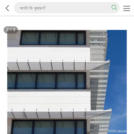
2
/
3