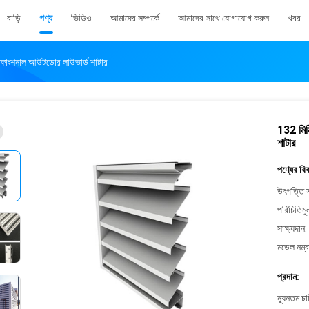
বাড়ি
পণ্য
ভিডিও
আমাদের সম্পর্কে
আমাদের সাথে যোগাযোগ করুন
খবর
াল্টিফাংশনাল আউটডোর লাউভার্ড শাটার
132 মিমি
শাটার
পণ্যের বি
উৎপত্তি স
পরিচিতিমু
সাক্ষ্যদান:
মডেল নম্ব
প্রদান:
ন্যূনতম চ