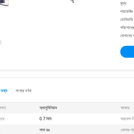
মূল্য:
প্যাকেজিং
ডেলিভারি 
পরিশোধের 
যোগানের ক
 তথ্য
পণ্যের বর্ণনা
াদান:
অ্যালুমিনিয়াম
আকার:
ুত্ব:
0.7 মিমি
সারফেস ফ
:
সাদা রঙ
খোলার প্যা