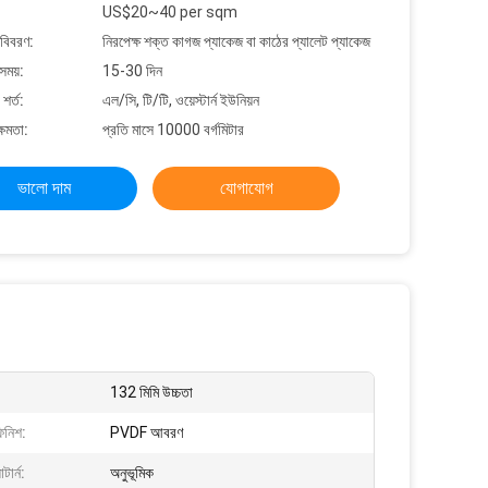
US$20~40 per sqm
 বিবরণ:
নিরপেক্ষ শক্ত কাগজ প্যাকেজ বা কাঠের প্যালেট প্যাকেজ
সময়:
15-30 দিন
শর্ত:
এল/সি, টি/টি, ওয়েস্টার্ন ইউনিয়ন
্ষমতা:
প্রতি মাসে 10000 বর্গমিটার
ভালো দাম
যোগাযোগ
132 মিমি উচ্চতা
িনিশ:
PVDF আবরণ
টার্ন:
অনুভূমিক