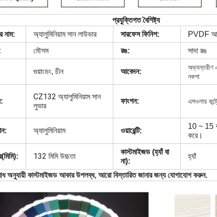
প্রযুক্তিগত বৈশিষ্ট্য
র নাম:
অ্যালুমিনিয়াম সান লাউভার
সারফেস ফিনিশ:
PVDF আ
:
মৌসম
রঙ:
সাদা রঙ
অভ্যন্তরীণ এ
গুয়াংডং, চীন
আবেদন:
নকশা
CZ132 অ্যালুমিনিয়াম সান
:
ফাংশন:
এস
ওলার কন্ট
লুভার
10 ~ 15 বছ
ান:
অ্যালুমিনিয়াম
ওয়ারেন্টি:
করে।
কাস্টমাইজড (হ্যাঁ বা
132 মিমি উচ্চতা
(মিমি):
হ্যাঁ
না):
োধ অনুযায়ী কাস্টমাইজড আকার উপলব্ধ, আরো বিস্তারিত জানার জন্য যোগাযোগ করুন.