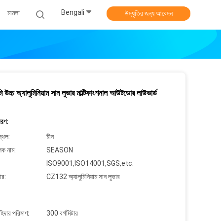
Bengali
মামলা
উদ্ধৃতির জন্য আবেদন
 উচ্চ অ্যালুমিনিয়াম সান লুভার মাল্টিফাংশনাল আউটডোর লাউভার্ড
বরণ:
্থল:
চীন
লক নাম:
SEASON
ISO9001,ISO14001,SGS,etc.
ার:
CZ132 অ্যালুমিনিয়াম সান লুভার
াহিদার পরিমাণ:
300 বর্গমিটার