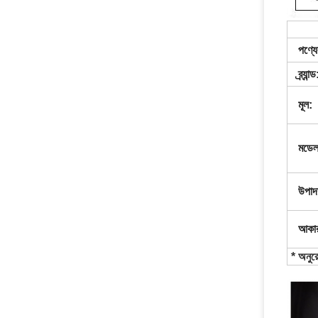
পণ্যে
ব্র্যান্ড
মূল:
মডেল
উপাদ
আকার
* অনুর