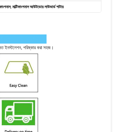
টিফাংশনাল
,
মাল্টিফাংশনাল আউটডোর লাউভার্ড শাটার
 আনত ইনস্টলেশন, পরিষ্কার করা সহজ।