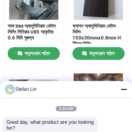
আমাদের সম্পর্কে
সাদা রঙের অ্যালুমিনিয়াম মেটাল
ফ্যাশন অ্যালুমিনিয়াম মেটাল
সিলিং লিনিয়ার U85 আকৃতির
সিলিং
কারখানা ভ্রমণ
0.6 মিমি পুরুত্ব
150x30mmx0.8mm H
স্ট্রিপ সিলিং
অনুসন্ধান পাঠান
অনুসন্ধান পাঠান
মান নিয়ন্ত্রণ
আমাদের সাথে যোগাযোগ করুন
Stefan Lin
খবর
2:24 AM
মামলা
Good day, what product are you looking 
for?
একটি উদ্ধৃতি অনুরোধ
কাস্টমাইজযোগ্য অ্যালুমিনিয়াম
তাপ স্থানান্তর স্কয়ার