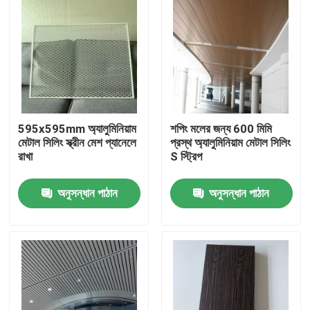
595x595mm অ্যালুমিনিয়াম
শপিং মলের জন্য 600 মিমি
মেটাল সিলিং স্ক্রীন মেশ প্যানেলে
প্রস্থ অ্যালুমিনিয়াম মেটাল সিলিং
রাখা
S স্ট্রিপ
অনুসন্ধান পাঠান
অনুসন্ধান পাঠান
বাড়ি
পণ্য
ভিডিও