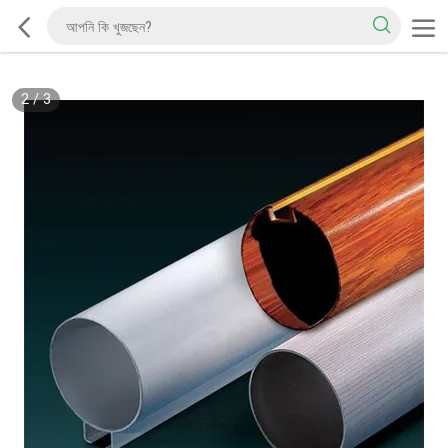
2
/
3