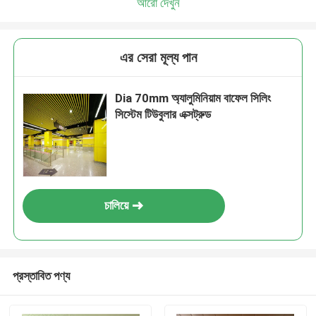
আরো দেখুন
এর সেরা মূল্য পান
Dia 70mm অ্যালুমিনিয়াম বাফেল সিলিং
সিস্টেম টিউবুলার এক্সট্রুড
চালিয়ে
প্রস্তাবিত পণ্য