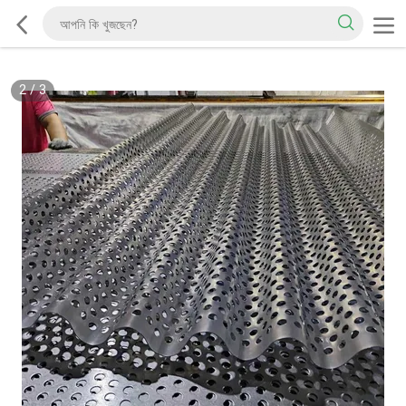
2
/
3