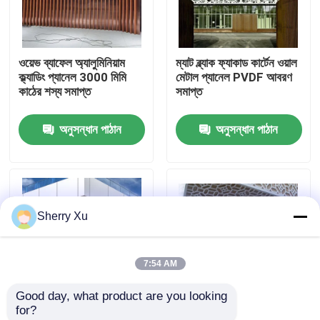
আমাদের সম্পর্কে
ওয়েভ ব্যাফেল অ্যালুমিনিয়াম
ম্যাট ব্ল্যাক ফ্যাকাড কার্টেন ওয়াল
ক্ল্যাডিং প্যানেল 3000 মিমি
মেটাল প্যানেল PVDF আবরণ
কারখানা ভ্রমণ
কাঠের শস্য সমাপ্ত
সমাপ্ত
অনুসন্ধান পাঠান
অনুসন্ধান পাঠান
মান নিয়ন্ত্রণ
আমাদের সাথে যোগাযোগ করুন
Sherry Xu
খবর
7:54 AM
মামলা
Good day, what product are you looking 
for?
একটি উদ্ধৃতি অনুরোধ
ফায়ারপ্রুফ ওয়াটারপ্রুফ
অর্ধবৃত্ত কলাম বহি ক্ল্যাডিং