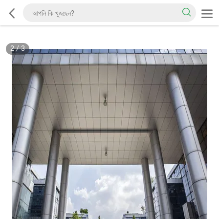
2
/
3