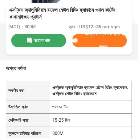
এক্সট্রুড অ্যালুমিনিয়াম বাফেল মেটাল বিল্ডিং ফ্যাকাসে ওয়াল কার্টেন
কাস্টমাইজড প্যাটার্ন
MOQ：300M
মূল্য：US$12~35 per sqm
আমাদের সাথে যোগাযোগ
ভালো দাম
করুন
পণ্যের বর্ণনা
এক্সট্রুড অ্যালুমিনিয়াম ব্যাফেল মেটাল বিল্ডিং ফ্যাকেডস
,
লক্ষণীয় করা:
এক্সট্রুড মেটাল বিল্ডিং ফ্যাকেডস
উৎপত্তি স্থল
গুয়াংডং চীন
ডেলিভারি সময়
15-25 দিন
ন্যূনতম চাহিদার পরিমাণ
300M