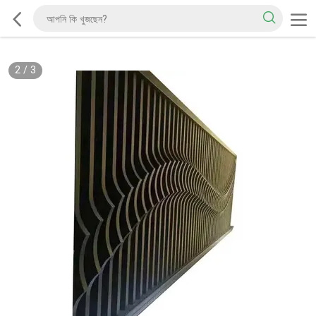
2
/
3