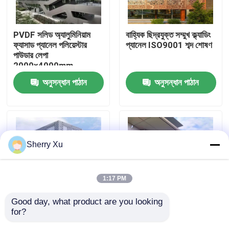
আমাদের সম্পর্কে
PVDF সলিড অ্যালুমিনিয়াম
বাহ্যিক ছিদ্রযুক্ত সম্মুখ ক্ল্যাডিং
ফ্যাসাড প্যানেল পলিয়েস্টার
প্যানেল ISO9001 শব্দ শোষণ
পাউডার লেপা
কারখানা ভ্রমণ
2000x4000mm
অনুসন্ধান পাঠান
অনুসন্ধান পাঠান
মান নিয়ন্ত্রণ
আমাদের সাথে যোগাযোগ করুন
Sherry Xu
খবর
1:17 PM
মামলা
Good day, what product are you looking 
for?
সাদা PVDF আবরণ মেটাল
ত্রিভুজাকার ব্যাফেল বাহ্যিক
একটি উদ্ধৃতি অনুরোধ
বিল্ডিং ফ্যাকেড প্যানেল 3 মিমি
সম্মুখ প্যানেল অ্যালুমিনিয়াম