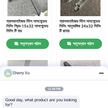
আমাদের সম্পর্কে
গ্যালভানাইজড স্টিল সাসপেন্ডেড
গ্যালভানাইজড স্টিল সাসপেন্ডেড
সিলিং গ্রিড 15x32 সাসপেন্ডেড
সিলিং আনুষাঙ্গিক 24x32 সিলিং
কারখানা ভ্রমণ
সিলিং টি বার
টি রানার
অনুসন্ধান পাঠান
অনুসন্ধান পাঠান
মান নিয়ন্ত্রণ
আমাদের সাথে যোগাযোগ করুন
Sherry Xu
খবর
12:48 PM
মামলা
Good day, what product are you looking 
for?
একটি উদ্ধৃতি অনুরোধ
0.2-0.5 মিমি স্প্রিং টি সিলিং
গ্যালভানাইজড স্টিল ছিদ্রযুক্ত