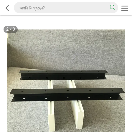
2
/
3