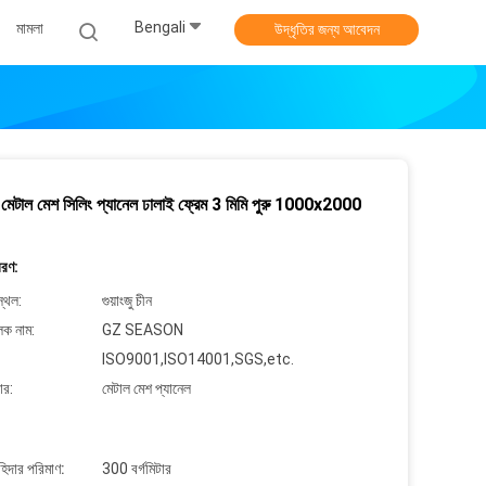
Bengali
মামলা
উদ্ধৃতির জন্য আবেদন
 মেটাল মেশ সিলিং প্যানেল ঢালাই ফ্রেম 3 মিমি পুরু 1000x2000
বরণ:
্থল:
গুয়াংজু চীন
লক নাম:
GZ SEASON
ISO9001,ISO14001,SGS,etc.
ার:
মেটাল মেশ প্যানেল
াহিদার পরিমাণ:
300 বর্গমিটার