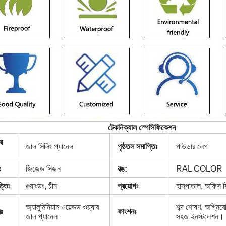
টেকনিক্যাল স্পেসিফিকেশন
র
জাল সিলিং প্যানেল
পৃষ্ঠতল সমাপ্তিঃ
পাউডার লেপ
ঃ
জিজেড সিজন
রঙ:
RAL COLOR
্তিঃ
গুয়াংডং, চীন
প্রয়োগঃ
হাসপাতাল, অফিস বিল
অ্যালুমিনিয়াম ওয়েল্ডড ওয়্যার
শব্দ শোষণ, অগ্নির
ঃ
ফাংশনঃ
জাল প্যানেল
সহজ ইনস্টলেশন।