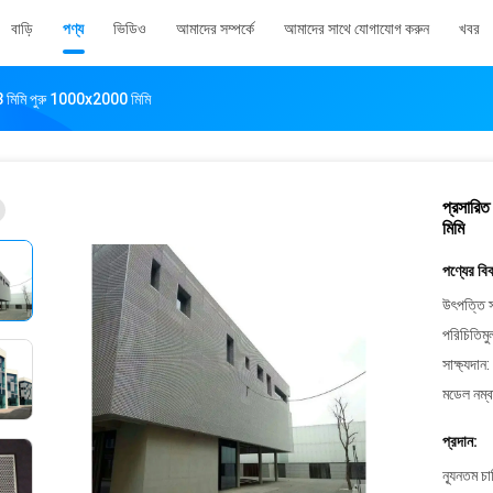
বাড়ি
পণ্য
ভিডিও
আমাদের সম্পর্কে
আমাদের সাথে যোগাযোগ করুন
খবর
ম 3 মিমি পুরু 1000x2000 মিমি
প্রসারিত
মিমি
পণ্যের বি
উৎপত্তি স
পরিচিতিমু
সাক্ষ্যদান:
মডেল নম্ব
প্রদান:
ন্যূনতম চ