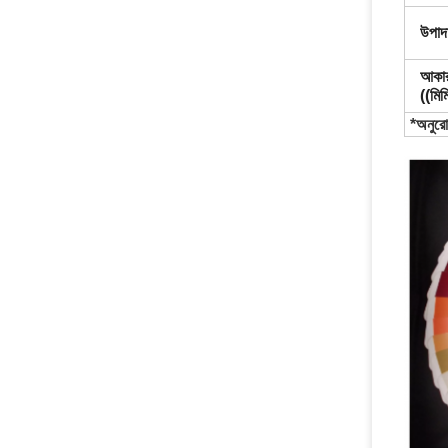
উপাদ
আকা
((মিম
*অনুরো