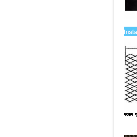
প্রকল্প গ