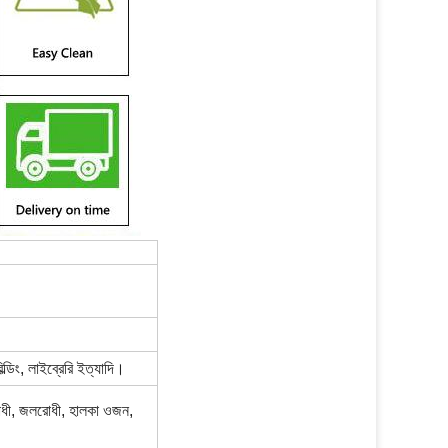
্ডিং, লাইব্রেরি ইত্যাদি।
োধী, জলরোধী, হালকা ওজন,