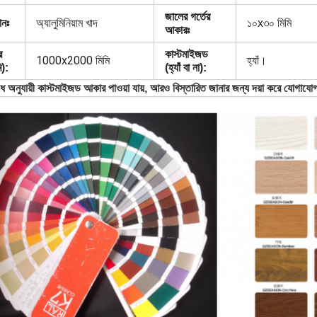
জালের গর্তের
ানঃ
অ্যালুমিনিয়াম খাদ
১০x৩০ মিমি
আকারঃ
র
কাস্টমাইজড
1000x2000 মিমি
হ্যাঁ।
ি):
(হ্যাঁ বা না):
ধ অনুযায়ী কাস্টমাইজড আকার পাওয়া যায়, আরও বিস্তারিত জানার জন্য দয়া করে যোগায