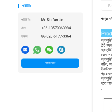
পরিচিতি
বিশ
পণ্যের বর্
পরিচিতি:
Mr. Stefan Lin
টেল:
+86-13570363984
ফ্যাক্স:
86-020-6177-3364
অ্যালুমি
25 বছর 
অ্যালুমি
যেতে প
অ্যালুমি
যোগাযোগ
কঠিন, আ
ইনস্টলেশ
প্রয়োজ
অ্যালুমি
হতে পারে
.