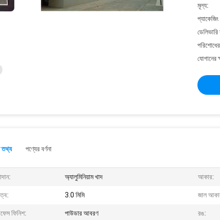
মূল্য:
প্যাকেজিং
ডেলিভারি 
পরিশোধের 
যোগানের ক
 তথ্য
পণ্যের বর্ণনা
াদান:
অ্যালুমিনিয়াম খাদ
আকার:
ুত্ব:
3.0 মিমি
জাল আকা
রফেস ফিনিশ:
পাউডার আবরণ
রঙ: