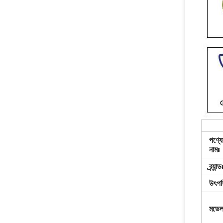
পণ্যে
নামঃ
ব্র্যান্ড
উৎপত
মডেল