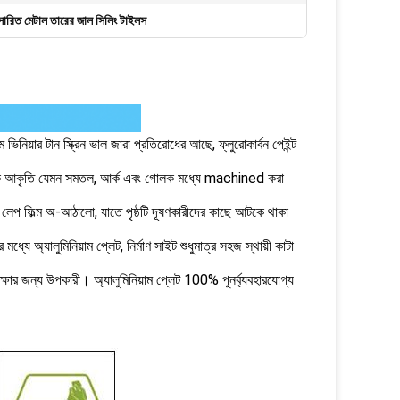
সারিত মেটাল তারের জাল সিলিং টাইলস
ভিনিয়ার টান স্ক্রিন ভাল জারা প্রতিরোধের আছে, ফ্লুরোকার্বন পেইন্ট
জ্যামিতিক আকৃতি যেমন সমতল, আর্ক এবং গোলক মধ্যে machined করা
িন লেপ ফিল্ম অ-আঠালো, যাতে পৃষ্ঠটি দূষণকারীদের কাছে আটকে থাকা
মধ্যে অ্যালুমিনিয়াম প্লেট, নির্মাণ সাইট শুধুমাত্র সহজ স্থায়ী কাটা
 সুরক্ষার জন্য উপকারী। অ্যালুমিনিয়াম প্লেট 100% পুনর্ব্যবহারযোগ্য