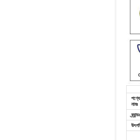
পণ্যে
নামঃ
ব্র্যান্ড
উৎপত