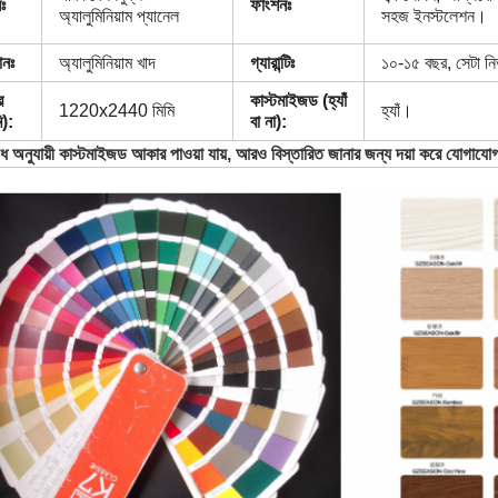
ঃ
ফাংশনঃ
অ্যালুমিনিয়াম প্যানেল
সহজ ইনস্টলেশন।
ানঃ
অ্যালুমিনিয়াম খাদ
গ্যারান্টিঃ
১০-১৫ বছর, সেটা ন
র
কাস্টমাইজড (হ্যাঁ
1220x2440 মিমি
হ্যাঁ।
ি):
বা না):
ধ অনুযায়ী কাস্টমাইজড আকার পাওয়া যায়, আরও বিস্তারিত জানার জন্য দয়া করে যোগায