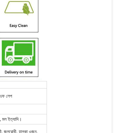
িএফ লেপ
ং, মল ইত্যাদি।
ধী, জলরোধী, হালকা ওজন,