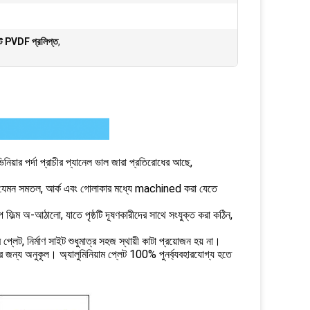
ং শীট PVDF প্রলিপ্ত
,
িনিয়ার পর্দা প্রাচীর প্যানেল ভাল জারা প্রতিরোধের আছে,
 আকৃতি যেমন সমতল, আর্ক এবং গোলাকার মধ্যে machined করা যেতে
েপ ফিল্ম অ-আঠালো, যাতে পৃষ্ঠটি দূষণকারীদের সাথে সংযুক্ত করা কঠিন,
ম প্লেট, নির্মাণ সাইট শুধুমাত্র সহজ স্থায়ী কাটা প্রয়োজন হয় না।
রক্ষার জন্য অনুকূল। অ্যালুমিনিয়াম প্লেট 100% পুনর্ব্যবহারযোগ্য হতে