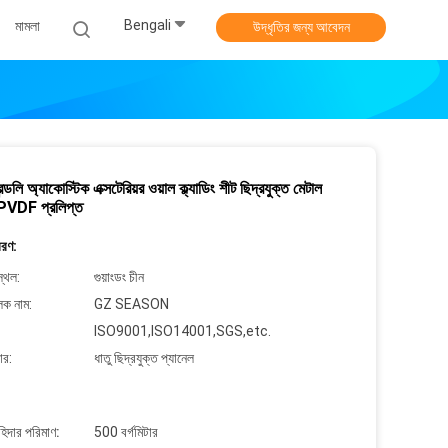
Bengali
মামলা
উদ্ধৃতির জন্য আবেদন
্ডলি অ্যাকোস্টিক এক্সটেরিয়র ওয়াল ক্ল্যাডিং শীট ছিদ্রযুক্ত মেটাল
 PVDF প্রলিপ্ত
বরণ:
্থল:
গুয়াংডং চীন
লক নাম:
GZ SEASON
ISO9001,ISO14001,SGS,etc.
ার:
ধাতু ছিদ্রযুক্ত প্যানেল
াহিদার পরিমাণ:
500 বর্গমিটার