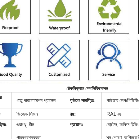
টেকনিক্যাল স্পেসিফিকেশন
র
ধাতু পারফোরেশন প্যানেল
পৃষ্ঠতল সমাপ্তিঃ
পাউডার লেপ/পিভিড
ঃ
জিজেড সিজন
রঙ:
RAL রঙ
্তিঃ
গুয়াংঝু, চীন
প্রয়োগঃ
হোটেল, অফিস বিল্ডি
পারফরেশনযুক্ত
শব্দ শোষণ, অগ্নিরো