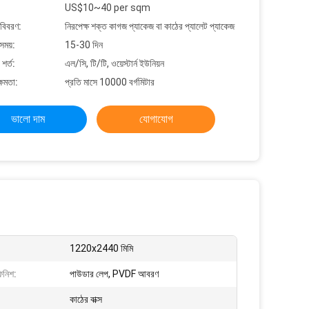
US$10~40 per sqm
 বিবরণ:
নিরপেক্ষ শক্ত কাগজ প্যাকেজ বা কাঠের প্যালেট প্যাকেজ
সময়:
15-30 দিন
শর্ত:
এল/সি, টি/টি, ওয়েস্টার্ন ইউনিয়ন
্ষমতা:
প্রতি মাসে 10000 বর্গমিটার
ভালো দাম
যোগাযোগ
1220x2440 মিমি
িনিশ:
পাউডার লেপ, PVDF আবরণ
কাঠের বাক্স