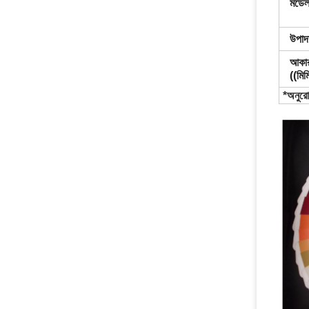
মডেল
উপাদ
আকা
((মিম
*অনুরো