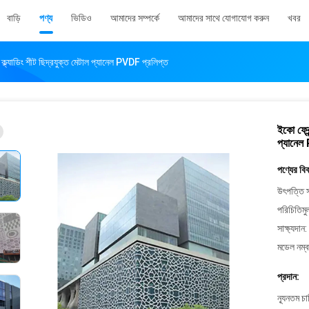
বাড়ি
পণ্য
ভিডিও
আমাদের সম্পর্কে
আমাদের সাথে যোগাযোগ করুন
খবর
ল ক্ল্যাডিং শীট ছিদ্রযুক্ত মেটাল প্যানেল PVDF প্রলিপ্ত
ইকো ফ্রেন
প্যানেল
পণ্যের বি
উৎপত্তি স
পরিচিতিমু
সাক্ষ্যদান:
মডেল নম্ব
প্রদান:
ন্যূনতম চ