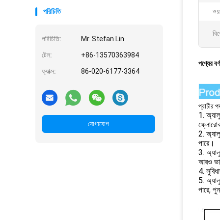
পরিচিতি
ওয়া
বিশ
পরিচিতি:
Mr. Stefan Lin
টেল:
+86-13570363984
পণ্যের বর্
ফ্যাক্স:
86-020-6177-3364
প্রাচীর প
1. অ্যাল
যোগাযোগ
ফ্লোরোকা
2. অ্যাল
পারে।
3. অ্যাল
আরও ভা
4. সুবিধ
5. অ্যাল
পারে, পু