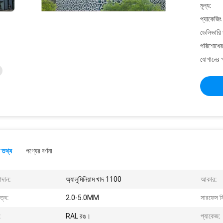
মূল্য:
প্যাকেজিং
ডেলিভারি 
পরিশোধের 
যোগানের ক
 তথ্য
পণ্যের বর্ণনা
াদান:
অ্যালুমিনিয়াম খাদ 1100
আকার:
ুত্ব:
2.0-5.0MM
সারফেস ফ
:
RAL রঙ।
প্যাকেজ: