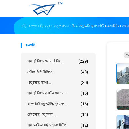
বাড়ি
পণ্য
ছিদ্রযুক্ত ধাতু প্যানেল
ইকো ফ্রেন্ডলি অ্যাকোস্টিক এক্সটেরিয়র ওয়া
কতগুলি
অ্যালুমিনিয়াম মেটাল সিলিং...
(229)
মেটাল সিলিং টাইলস...
(43)
ধাতু সিলিং নকশা...
(30)
অ্যালুমিনিয়াম ক্ল্যাডিং প্যানেল...
(16)
কম্পোজিট স্যান্ডউইচ প্যানেল...
(16)
ঢেউতোলা ধাতু সিলিং...
(11)
অ্যাকোস্টিক সাউন্ডপ্রুফ সিলিং...
(12)