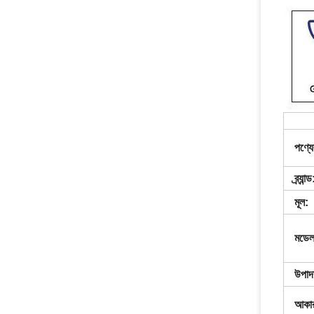
পণ্যে
ব্র্যান্ড
মূল:
মডেল
উপাদ
আকার