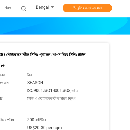
Bengali
মামলা
উদ্ধৃতির জন্য আবেদন
 স্টেইনলেস স্টীল সিলিং প্যানেল গোপন মিরর সিলিং টাইল
বরণ:
্থল:
চীন
লক নাম:
SEASON
ISO9001,ISO14001,SGS,etc.
ার:
সিলিং এ স্টেইনলেস স্টীল আয়না ক্লিপ
াহিদার পরিমাণ:
300 বর্গমিটার
US$20-30 per sqm