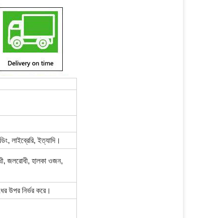
ডিং, লাইব্রেরি, ইত্যাদি।
োধী, জলরোধী, হালকা ওজন,
ের উপর নির্ভর করে।