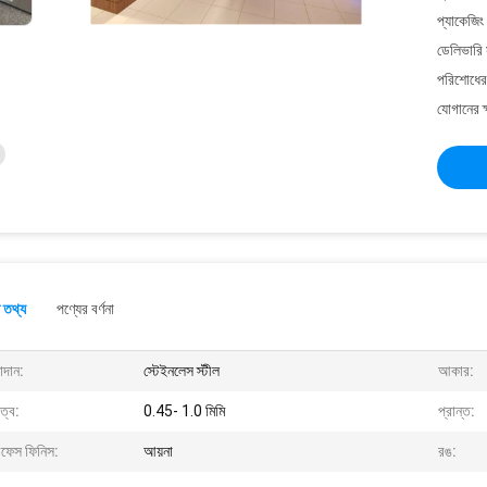
প্যাকেজিং
ডেলিভারি 
পরিশোধের 
যোগানের ক
 তথ্য
পণ্যের বর্ণনা
াদান:
স্টেইনলেস স্টীল
আকার:
ুত্ব:
0.45- 1.0 মিমি
প্রান্ত:
রফেস ফিনিস:
আয়না
রঙ: