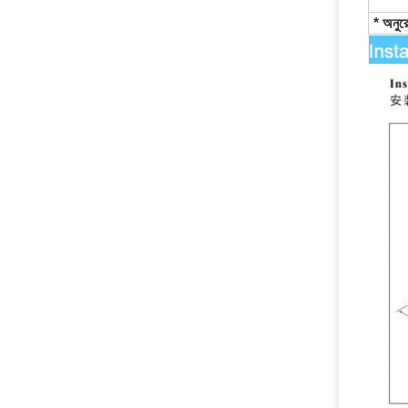
* অনুর