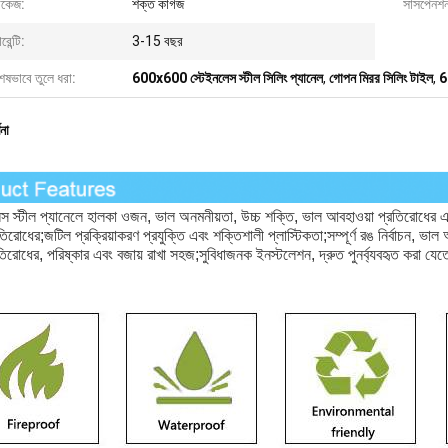
াকেজ:
শক্ত কাগজ
সাসপেনশন 
রেন্টি:
3-15 বছর
েষভাবে তুলে ধরা:
600x600 স্টেইনলেস স্টীল সিলিং প্যানেল
,
গোপন মিরর সিলিং টাইল
,
6
ণনা
স স্টীল প্যানেলে হালকা ওজন, ভাল অনমনীয়তা, উচ্চ শক্তি, ভাল আবহাওয়া প্রতিরোধের এবং
তিরোধের;জটিল প্রক্রিয়াকরণ প্রযুক্তি এবং শক্তিশালী প্লাস্টিকতা;সম্পূর্ণ রঙ নির্বাচন, ভ
তিরোধের, পরিষ্কার এবং বজায় রাখা সহজ;সুবিধাজনক ইনস্টলেশন, দ্রুত পুনর্ব্যবহৃত করা য