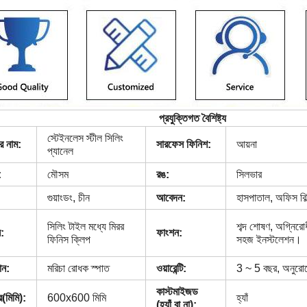
প্রযুক্তিগত বৈশিষ্ট্য
স্টেইনলেস স্টীল সিলিং
র নাম:
সারফেস ফিনিশ:
আয়না
প্যানেল
:
মৌসম
রঙ:
সিলভার
গুয়াংডং, চীন
আবেদন:
হাসপাতাল, অফিস বিল্
সিলিং টাইল মধ্যে মিরর
শব্দ শোষণ, অগ্নির
:
ফাংশন:
ফিনিস ক্লিপ
সহজ ইনস্টলেশন।
ান:
মরিচা রোধক স্পাত
ওয়ারেন্টি:
3 ~ 5 বছর, অনুরোধ
কাস্টমাইজড
(মিমি):
600x600 মিমি
হ্যাঁ
(হ্যাঁ বা না):