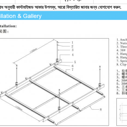
োধ অনুযায়ী কাস্টমাইজড আকার উপলব্ধ, আরো বিস্তারিত জানার জন্য যোগাযোগ করুন.