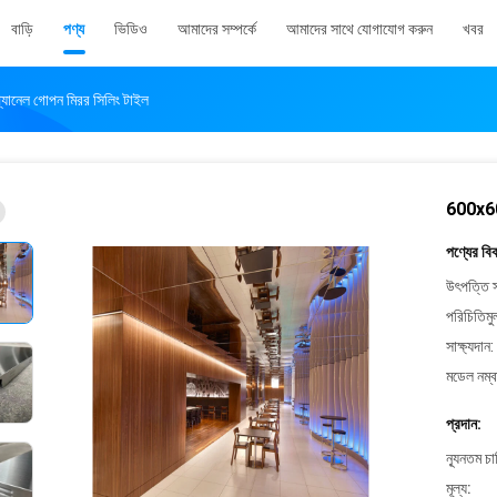
বাড়ি
পণ্য
ভিডিও
আমাদের সম্পর্কে
আমাদের সাথে যোগাযোগ করুন
খবর
্যানেল গোপন মিরর সিলিং টাইল
600x600
পণ্যের বি
উৎপত্তি স
পরিচিতিমু
সাক্ষ্যদান:
মডেল নম্ব
প্রদান:
ন্যূনতম চ
মূল্য: