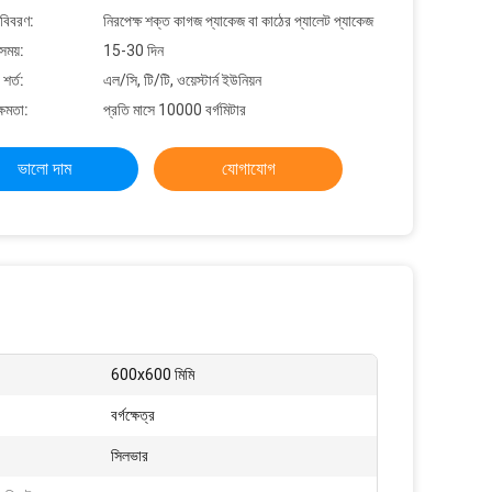
 বিবরণ:
নিরপেক্ষ শক্ত কাগজ প্যাকেজ বা কাঠের প্যালেট প্যাকেজ
সময়:
15-30 দিন
শর্ত:
এল/সি, টি/টি, ওয়েস্টার্ন ইউনিয়ন
্ষমতা:
প্রতি মাসে 10000 বর্গমিটার
ভালো দাম
যোগাযোগ
600x600 মিমি
বর্গক্ষেত্র
সিলভার