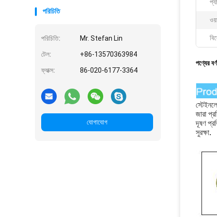
প্য
পরিচিতি
ওয়া
বিশ
পরিচিতি:
Mr. Stefan Lin
টেল:
+86-13570363984
পণ্যের বর্
ফ্যাক্স:
86-020-6177-3364
স্টেইনলে
জারা প্র
যোগাযোগ
দূষণ প্র
সুরক্ষা
.