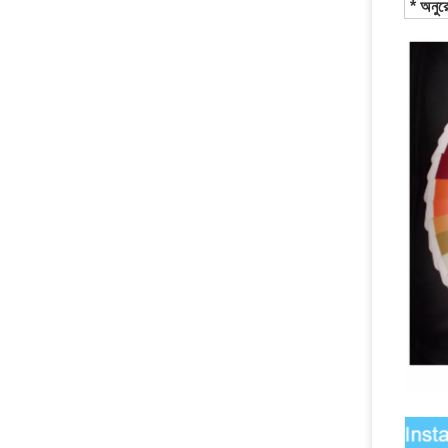
* অনুর