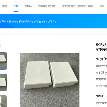
বাড়ি
পণ্য
ভিডিও
আমাদের সম্পর্কে
আমাদের সাথে যোগাযোগ করুন
খবর
িক সাউন্ডপ্রুফ সিলিং টাইলস ফাইবারগ্লাস লেই ইন
595x595
ফাইবারগ
পণ্যের বি
উৎপত্তি স
পরিচিতিমু
সাক্ষ্যদান:
মডেল নম্ব
প্রদান:
ন্যূনতম চ