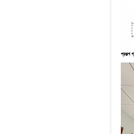
প্রকল্প গ