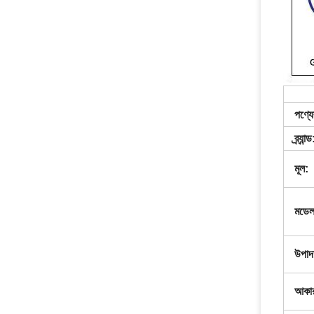
পণ্যে
ব্র্যান্ড
মূল:
মডেল
উপাদ
আকার