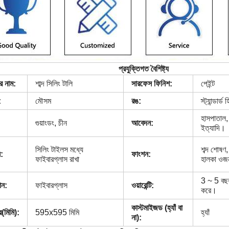
প্রযুক্তিগত বৈশিষ্ট্য
শাব্দ সিলিং টালি
র নাম:
সারফেস ফিনিশ:
পেইন্ট
:
মৌসম
রঙ:
স্ট্যান্ডার্
হাসপাতাল, 
গুয়াংডং, চীন
আবেদন:
ইত্যাদি।
সিলিং টাইলস মধ্যে
শব্দ শোষণ
:
ফাংশন:
ফাইবারগ্লাস রাখা
হালকা ওজ
3 ~ 5 বছর
ফাইবারগ্লাস
ান:
ওয়ারেন্টি:
করে।
কাস্টমাইজড (হ্যাঁ বা
(মিমি):
595x595 মিমি
হ্যাঁ
না):