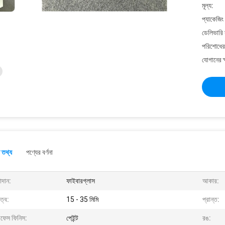
মূল্য:
প্যাকেজিং
ডেলিভারি 
পরিশোধের 
যোগানের ক
 তথ্য
পণ্যের বর্ণনা
াদান:
ফাইবারগ্লাস
আকার:
ুত্ব:
15 - 35 মিমি
প্রান্ত:
রফেস ফিনিস:
পেইন্ট
রঙ: