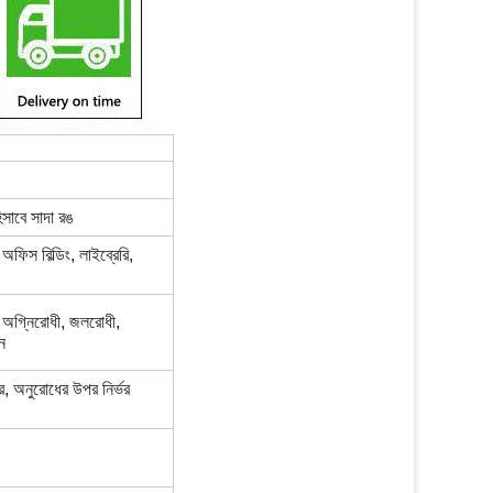
ড হিসাবে সাদা রঙ
অফিস বিল্ডিং, লাইব্রেরি,
, অগ্নিরোধী, জলরোধী,
ন
, অনুরোধের উপর নির্ভর