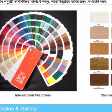
োধ অনুযায়ী কাস্টমাইজড আকার উপলব্ধ, আরো বিস্তারিত জানার জন্য যোগাযোগ করুন.