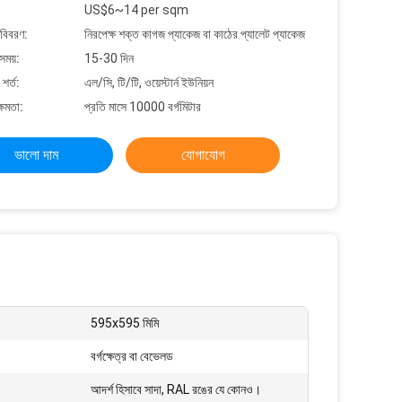
US$6~14 per sqm
 বিবরণ:
নিরপেক্ষ শক্ত কাগজ প্যাকেজ বা কাঠের প্যালেট প্যাকেজ
সময়:
15-30 দিন
শর্ত:
এল/সি, টি/টি, ওয়েস্টার্ন ইউনিয়ন
্ষমতা:
প্রতি মাসে 10000 বর্গমিটার
ভালো দাম
যোগাযোগ
595x595 মিমি
বর্গক্ষেত্র বা বেভেলড
আদর্শ হিসাবে সাদা, RAL রঙের যে কোনও।