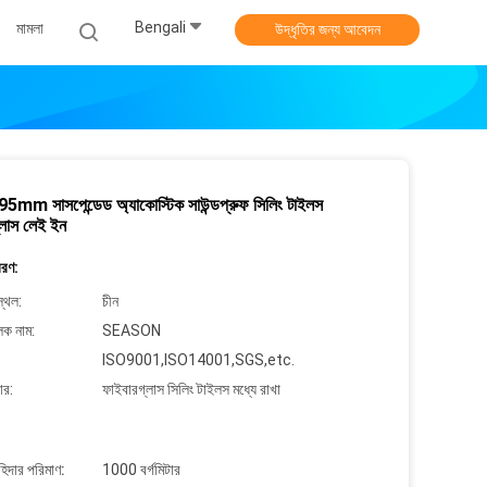
Bengali
মামলা
উদ্ধৃতির জন্য আবেদন
mm সাসপেন্ডেড অ্যাকোস্টিক সাউন্ডপ্রুফ সিলিং টাইলস
্লাস লেই ইন
বরণ:
্থল:
চীন
লক নাম:
SEASON
ISO9001,ISO14001,SGS,etc.
ার:
ফাইবারগ্লাস সিলিং টাইলস মধ্যে রাখা
াহিদার পরিমাণ:
1000 বর্গমিটার