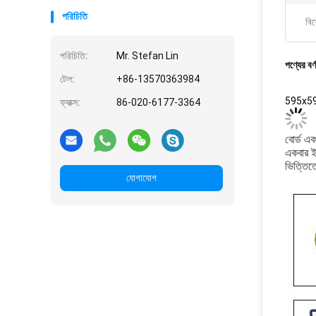
পরিচিতি
বিশ
পরিচিতি:
Mr. Stefan Lin
পণ্যের বর্
টেল:
+86-13570363984
595x595m
ফ্যাক্স:
86-020-6177-3364
বোর্ড এব
একবার ইন
ভিত্তিতে
যোগাযোগ