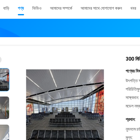
বাড়ি
পণ্য
ভিডিও
আমাদের সম্পর্কে
আমাদের সাথে যোগাযোগ করুন
খবর
300 মিম
পণ্যের বি
উৎপত্তি স
পরিচিতিমু
সাক্ষ্যদান:
মডেল নম্ব
প্রদান:
ন্যূনতম চ
মূল্য: