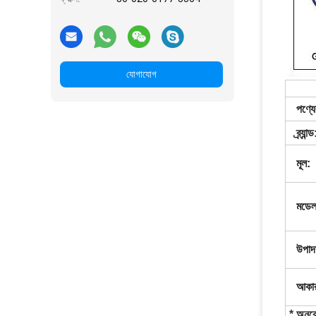
যোগাযোগ
পণ্যে
ব্র্যান্ড
মূল:
মডেল
উপাদ
আকার
* অনুর