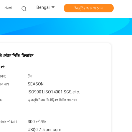
Bengali
মামলা
উদ্ধৃতির জন্য আবেদন
ি মেটাল সিলিং ডিজাইন
বরণ:
্থল:
চীন
লক নাম:
SEASON
ISO9001,ISO14001,SGS,etc.
ার:
অ্যালুমিনিয়াম সি-স্ট্রিপ সিলিং প্যানেল
াহিদার পরিমাণ:
300 বর্গমিটার
US$0.7-5 per sqm