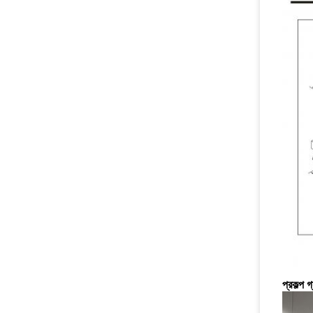
প্রকল্প গ