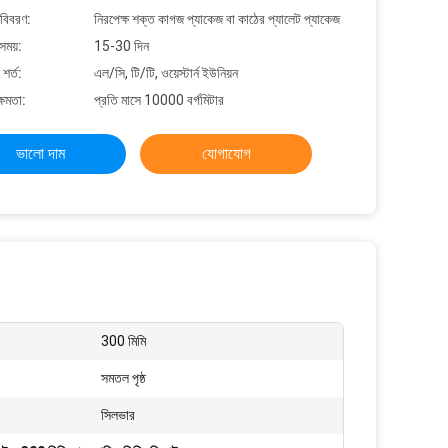
 বিবরণ:
নিরপেক্ষ শক্ত কাগজ প্যাকেজ বা কাঠের প্যালেট প্যাকেজ
সময়:
15-30 দিন
শর্ত:
এল/সি, টি/টি, ওয়েস্টার্ন ইউনিয়ন
্ষমতা:
প্রতি মাসে 10000 বর্গমিটার
ভালো দাম
যোগাযোগ
300 মিমি
সমতল পৃষ্ঠ
সিলভার