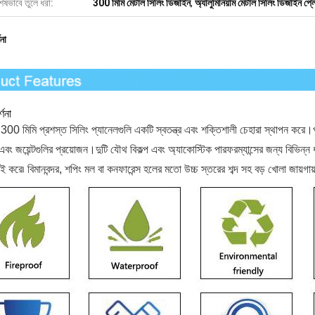
েষভাবে তুলে ধরা:
300 মিমি মেটাল সিলিং ডিজাইন
,
অ্যালুমিনিয়াম মেটাল সিলিং ডিজাইন প্
ণনা
্ণনা
00 মিমি প্রশস্ত সিলিং প্যানেলগুলি একটি স্বতন্ত্র এবং শক্তিশালী চেহারা স্থাপন করে।প্
এবং জয়েন্টগুলির প্রয়োজন।দুটি যৌথ বিকল্প এবং অ্যাকোস্টিক পারফরম্যান্সের জন্য বিভিন্ন 
াই করে৷ বিমানবন্দর, শপিং মল বা কনফারেন্স হলের মতো উচ্চ স্তরের শব্দ সহ বড় খোলা জায়গায