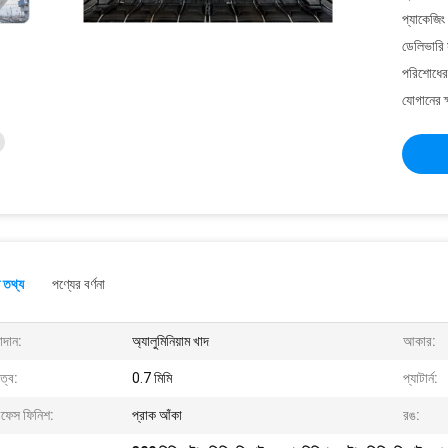
প্যাকেজিং
ডেলিভারি 
পরিশোধের 
যোগানের ক
 তথ্য
পণ্যের বর্ণনা
াদান:
অ্যালুমিনিয়াম খাদ
আকার:
ুত্ব:
0.7 মিমি
প্যাটার্ন:
রফেস ফিনিশ:
প্রাক আঁকা
রঙ: