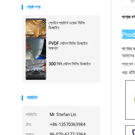
বিশ
শ্রেষ্ঠ পণ্য
পণ্যের বর্
প্লেইন প্যাটার্ন ওয়েভ সিলিং
ডিজাইন
PVDF মেটাল সিলিং ডিজাইন
সমাপ্ত
পণ্যের বর
আমাদের 3
300 মিমি মেটাল সিলিং ডিজাইন
প্যানেল 
খরচ ছাঁট
পরিচিতি
পরিচিতি:
Mr. Stefan Lin
টেল:
+86-13570363984
ফ্যাক্স:
86-020-6177-3364