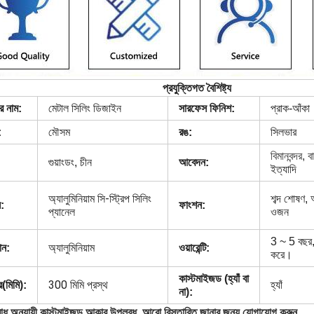
প্রযুক্তিগত বৈশিষ্ট্য
মেটাল সিলিং ডিজাইন
র নাম:
সারফেস ফিনিশ:
প্রাক-আঁকা
:
মৌসম
রঙ:
সিলভার
বিমানবন্দর, বা
গুয়াংডং, চীন
আবেদন:
ইত্যাদি
অ্যালুমিনিয়াম সি-স্ট্রিপ সিলিং
শব্দ শোষণ,
:
ফাংশন:
প্যানেল
ওজন
3 ~ 5 বছর,
ান:
অ্যালুমিনিয়াম
ওয়ারেন্টি:
করে।
কাস্টমাইজড (হ্যাঁ বা
300 মিমি প্রস্থ
(মিমি):
হ্যাঁ
না):
োধ অনুযায়ী কাস্টমাইজড আকার উপলব্ধ, আরো বিস্তারিত জানার জন্য যোগাযোগ করুন.